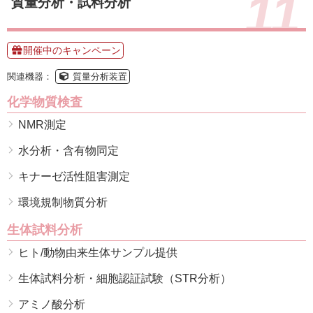
11
質量分析・試料分析
開催中のキャンペーン
関連機器：
質量分析装置
化学物質検査
NMR測定
水分析・含有物同定
キナーゼ活性阻害測定
環境規制物質分析
生体試料分析
ヒト/動物由来生体サンプル提供
生体試料分析・細胞認証試験（STR分析）
アミノ酸分析