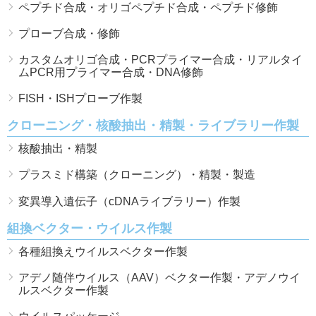
ペプチド合成・オリゴペプチド合成・ペプチド修飾
プローブ合成・修飾
研究機器オンライン
カスタムオリゴ合成・PCRプライマー合成・リアルタイ
ムPCR用プライマー合成・DNA修飾
ラボプランニング
FISH・ISHプローブ作製
実験フローガイド
クローニング・核酸抽出・精製・ライブラリー作製
核酸抽出・精製
ワケンG オンラインショップ
プラスミド構築（クローニング）・精製・製造
和研薬 ホームページ
変異導入遺伝子（cDNAライブラリー）作製
組換ベクター・ウイルス作製
各種組換えウイルスベクター作製
アデノ随伴ウイルス（AAV）ベクター作製・アデノウイ
ルスベクター作製