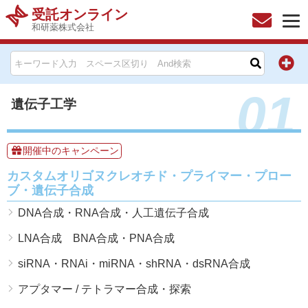
受託オンライン
和研薬株式会社
HOME
01
お問い合わせ
遺伝子工学
お知らせ
開催中のキャンペーン
キャンペーン情報一覧
カスタムオリゴヌクレオチド・プライマー・プロー
ブ・遺伝子合成
製品カテゴリー一覧
DNA合成・RNA合成・人工遺伝子合成
メーカー別索引
LNA合成 BNA合成・PNA合成
siRNA・RNAi・miRNA・shRNA・dsRNA合成
販売元別索引
アプタマー / テトラマー合成・探索
ご利用ガイド