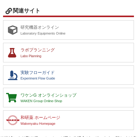
関連サイト
研究機器オンライン
研究機器オンライン
Laboratory Equipments Online
ラボプランニング
ラボプランニング
実験フローガイド
Labo Planning
ワケンG オンラインショップ
実験フローガイド
Experiment Flow Guide
和研薬 ホームページ
ワケンG
オンラインショップ
WAKEN Group Online-Shop
和研薬 ホームページ
Wakenyaku Homepage