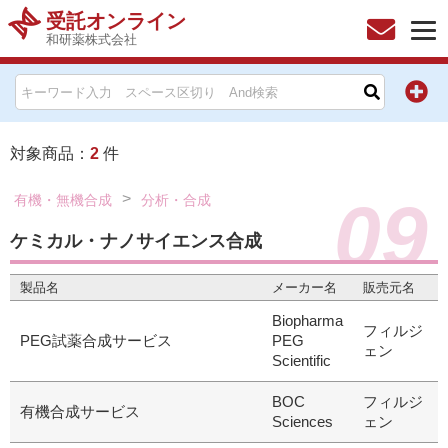
受託オンライン
和研薬株式会社
HOME
お問い合わせ
対象商品：
2
件
お知らせ
09
有機・無機合成
分析・合成
キャンペーン情報一覧
ケミカル・ナノサイエンス合成
製品名
メーカー名
販売元名
製品カテゴリー一覧
Biopharma
フィルジ
メーカー別索引
PEG試薬合成サービス
PEG
ェン
Scientific
販売元別索引
BOC
フィルジ
有機合成サービス
Sciences
ェン
ご利用ガイド