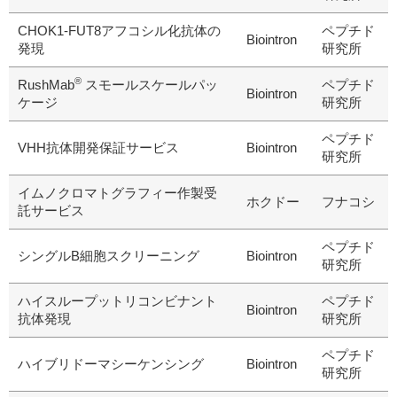
CHOK1-FUT8アフコシル化抗体の
ペプチド
Biointron
発現
研究所
研究機器オンライン
®
RushMab
スモールスケールパッ
ペプチド
Biointron
ケージ
研究所
ラボプランニング
ペプチド
VHH抗体開発保証サービス
Biointron
実験フローガイド
研究所
イムノクロマトグラフィー作製受
ワケンG オンラインショップ
ホクドー
フナコシ
託サービス
和研薬 ホームページ
ペプチド
シングルB細胞スクリーニング
Biointron
研究所
ハイスループットリコンビナント
ペプチド
Biointron
抗体発現
研究所
ペプチド
ハイブリドーマシーケンシング
Biointron
研究所