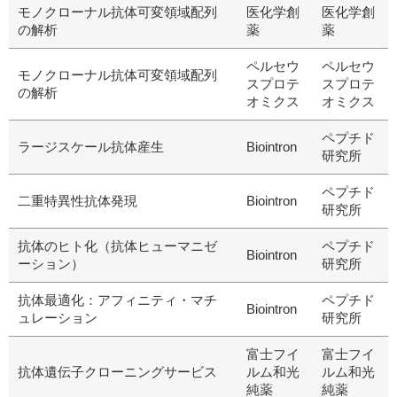
モノクローナル抗体可変領域配列
医化学創
医化学創
の解析
薬
薬
ペルセウ
ペルセウ
モノクローナル抗体可変領域配列
スプロテ
スプロテ
の解析
オミクス
オミクス
ペプチド
ラージスケール抗体産生
Biointron
研究所
ペプチド
二重特異性抗体発現
Biointron
研究所
抗体のヒト化（抗体ヒューマニゼ
ペプチド
Biointron
ーション）
研究所
抗体最適化：アフィニティ・マチ
ペプチド
Biointron
ュレーション
研究所
富士フイ
富士フイ
抗体遺伝子クローニングサービス
ルム和光
ルム和光
純薬
純薬