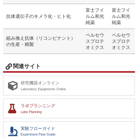
富士フイ
富士フイ
抗体遺伝子のキメラ化・ヒト化
ルム和光
ルム和光
純薬
純薬
ペルセウ
ペルセウ
組み換え抗体（リコンビナント）
スプロテ
スプロテ
の生産・精製
オミクス
オミクス
関連サイト
研究機器オンライン
Laboratory Equipments Online
ラボプランニング
Labo Planning
実験フローガイド
Experiment Flow Guide