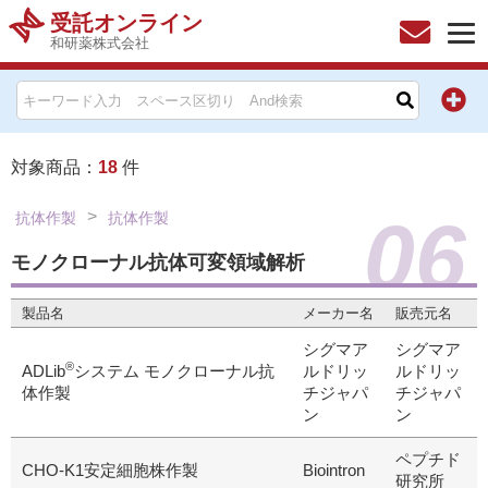
受託オンライン
和研薬株式会社
HOME
お問い合わせ
対象商品：
18
件
お知らせ
06
抗体作製
抗体作製
キャンペーン情報一覧
モノクローナル抗体可変領域解析
製品名
メーカー名
販売元名
製品カテゴリー一覧
シグマア
シグマア
®
メーカー別索引
ADLib
システム モノクローナル抗
ルドリッ
ルドリッ
体作製
チジャパ
チジャパ
ン
ン
販売元別索引
ペプチド
CHO-K1安定細胞株作製
Biointron
ご利用ガイド
研究所