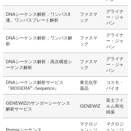
グライナ
DNAシーケンス解析：ワンパス8
ファスマ
ー・ジャ
連、ワンパスプレート解析
ック
パン
グライナ
DNAシーケンス解析：ワンパス解
ファスマ
ー・ジャ
析
ック
パン
グライナ
DNAシーケンス解析：高次構造シ
ファスマ
ー・ジャ
ーケンス解析
ック
パン
DNAシーケンス解析サービス
東北化学
コスモ・
®
『MOGERA
-Sequence』
薬品
バイオ
富士フイ
GENEWIZのサンガーシーケンス
GENEWIZ
ルム和光
解析サービス
純薬
マクロジ
マクロジ
Premixシーケンス
ェン・ジ
ェン・ジ