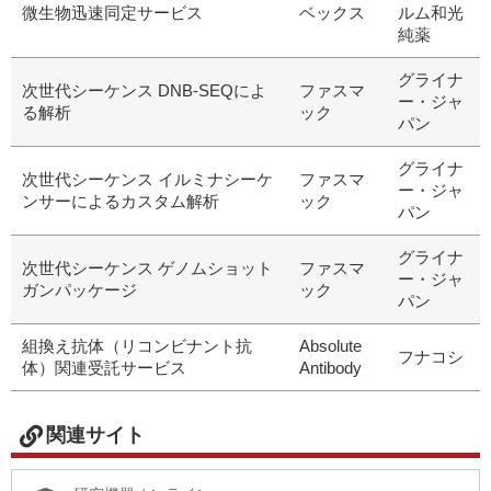
微生物迅速同定サービス
ベックス
ルム和光
純薬
グライナ
次世代シーケンス DNB-SEQによ
ファスマ
ー・ジャ
る解析
ック
パン
グライナ
次世代シーケンス イルミナシーケ
ファスマ
ー・ジャ
ンサーによるカスタム解析
ック
パン
グライナ
次世代シーケンス ゲノムショット
ファスマ
ー・ジャ
ガンパッケージ
ック
パン
組換え抗体（リコンビナント抗
Absolute
フナコシ
体）関連受託サービス
Antibody
関連サイト