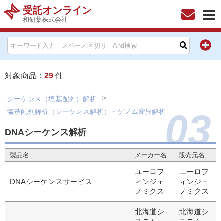
受託オンライン
和研薬株式会社
HOME
お問い合わせ
対象商品：
29
件
お知らせ
シーケンス（塩基配列）解析
03
塩基配列解析（シーケンス解析）・ゲノム変異解析
キャンペーン情報一覧
DNAシーケンス解析
製品カテゴリー一覧
製品名
メーカー名
販売元名
メーカー別索引
ユーロフ
ユーロフ
DNAシーケンスサービス
ィンジェ
ィンジェ
ノミクス
ノミクス
販売元別索引
北海道シ
北海道シ
ご利用ガイド