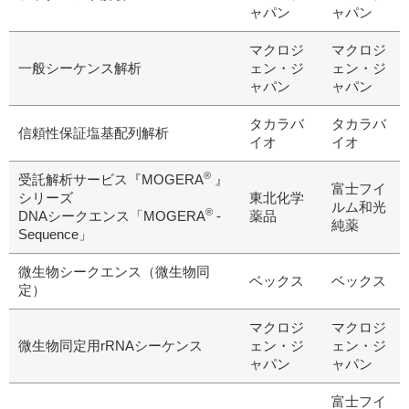
ャパン
ャパン
マクロジ
マクロジ
一般シーケンス解析
ェン・ジ
ェン・ジ
ャパン
ャパン
タカラバ
タカラバ
信頼性保証塩基配列解析
イオ
イオ
®
受託解析サービス『MOGERA
』
富士フイ
シリーズ
東北化学
ルム和光
®
DNAシークエンス「MOGERA
-
薬品
純薬
Sequence」
微生物シークエンス（微生物同
ベックス
ベックス
定）
マクロジ
マクロジ
微生物同定用rRNAシーケンス
ェン・ジ
ェン・ジ
ャパン
ャパン
富士フイ