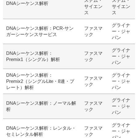
ステム・
ステム・
DNAシーケンス解析
サイエン
サイエン
ス
ス
研究機器オンライン
グライナ
DNAシーケンス解析：PCR-サン
ファスマ
ー・ジャ
ガーシーケンスサービス
ック
パン
ラボプランニング
グライナ
DNAシーケンス解析：
ファスマ
実験フローガイド
ー・ジャ
Premix1（シングル）解析
ック
パン
ワケンG オンラインショップ
DNAシーケンス解析：
グライナ
ファスマ
Premix2（シングルLite・8連・プ
ー・ジャ
ック
和研薬 ホームページ
レート）解析
パン
グライナ
DNAシーケンス解析：ノーマル解
ファスマ
ー・ジャ
析
ック
パン
グライナ
DNAシーケンス解析：レンタル・
ファスマ
ー・ジャ
セミレンタル解析
ック
パン