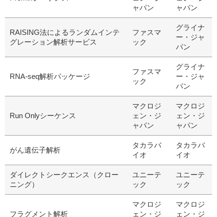
ャパン
ャパン
グライナ
RAISING法によるランダムインテ
ファスマ
ー・ジャ
グレーション解析サービス
ック
パン
グライナ
ファスマ
RNA-seq解析パッケージ
ー・ジャ
ック
パン
マクロジ
マクロジ
Run Onlyシーケンス
ェン・ジ
ェン・ジ
ャパン
ャパン
タカラバ
タカラバ
がん遺伝子解析
イオ
イオ
ダイレクトシークエンス（クロー
ユニーテ
ユニーテ
ニング）
ック
ック
マクロジ
マクロジ
フラグメント解析
ェン・ジ
ェン・ジ