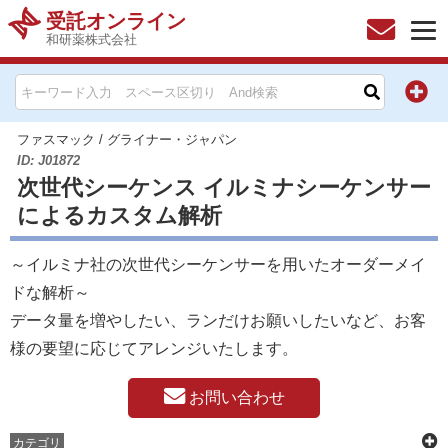
受託オンライン
和研薬株式会社
HOME
お問い合わせ
ファスマック
/
グライナー・ジャパン
ID: J01872
次世代シーケンス イルミナシーケンサー
お知らせ
によるカスタム解析
キャンペーン情報一覧
～イルミナ社の次世代シーケンサーを用いたオーダーメイ
製品カテゴリー一覧
ドな解析～
データ量を増やしたい、ランだけお願いしたいなど、お客
メーカー別索引
様の要望に応じてアレンジいたします。
販売元別索引
お問い合わせ
ご利用ガイド
カテゴリ