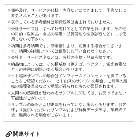
※価格及び、サービスの仕様・内容などにつきまして、予告なしに
変更されることがあります。
※表示している参考価格は消費税等は含まれておりません。
※受託サービスは、すべて研究目的として作業を行います。その他
の目的（医療品・食品の製造・品質管理や医療診断など）には使
用しないで下さい。
※納期は参考納期です。諸事情により、前後する場合がございま
す。納期の詳細については個別にお問い合わせください。
※会社名・サービス名などは、各社の商標・登録商標です。
※納品物によっては、その構成物（例えば、ベクター、蛍光色素な
ど）の使用に制限がある場合があります。
※ヒト臨床サンプルの場合はインフォームドコンセントを得ている
ことをご確認ください。 ヒト由来のサンプルの場合、ご所属の組
織の倫理委員会などで承認が得られたものが受領されます。
※人間への感染性が疑われるサンプルに関しては、お受けできない
可能性がございます。
※サンプルの保管および返却を行っていない場合があります。お客
様より提供いただいたサンプルおよび解析データ等は、業務終了
後、廃棄される場合がございます。
関連サイト