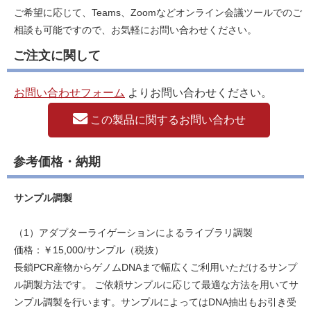
次世代シーケンス（NGS）解析【ゲノムDNAシーケンス】
ご希望に応じて、Teams、Zoomなどオンライン会議ツールでのご
Whole Genome解析（全ゲノム解析）
相談も可能ですので、お気軽にお問い合わせください。
シーケンス（塩基配列）解析
ご注文に関して
次世代シーケンス（NGS）解析【ゲノムDNAシーケンス】
de Novoシーケンス解析
お問い合わせフォーム
よりお問い合わせください。
シーケンス（塩基配列）解析
この製品に関するお問い合わせ
次世代シーケンス（NGS）解析【ゲノムDNAシーケンス】
メタゲノム解析・メタトランスクリプトーム解析
参考価格・納期
シーケンス（塩基配列）解析
次世代シーケンス（NGS）解析【ゲノムDNAシーケンス】
サンプル調製
Amplicon Sequence解析
シーケンス（塩基配列）解析
（1）アダプターライゲーションによるライブラリ調製
次世代シーケンス（NGS）解析【RNAシーケンス】
価格：￥15,000/サンプル（税抜）
RNA-Seq解析・TruSeq（微量）トランスクリプトーム解析
長鎖PCR産物からゲノムDNAまで幅広くご利用いただけるサンプ
シーケンス（塩基配列）解析
ル調製方法です。 ご依頼サンプルに応じて最適な方法を用いてサ
次世代シーケンス（NGS）解析【RNAシーケンス】
ンプル調製を行います。サンプルによってはDNA抽出もお引き受