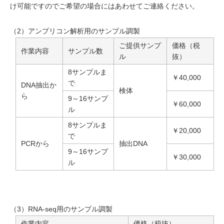
de Novoトランスクリプトームシーケンス解析
け可能ですのでご希望の場合にはあわせてご連絡ください。
シーケンス（塩基配列）解析
次世代シーケンス（NGS）解析【RNAシーケンス】
（2）アンプリコン解析用のサンプル調製
miRNA-Seq（miRNAシーケンス解析・small RNA発現解析）
ご提供サンプ
価格（税
作業内容
サンプル数
ル
抜）
シーケンス（塩基配列）解析
次世代シーケンス（NGS）解析【RNAシーケンス】
8サンプルま
￥40,000
で
SMART-Seq解析
DNA抽出か
検体
ら
シーケンス（塩基配列）解析
9～16サンプ
￥60,000
ル
次世代シーケンス（NGS）解析【ゲノムDNAシーケンス】
ジェノタイピングシーケンス（GBS）解析
8サンプルま
￥20,000
で
シーケンス（塩基配列）解析
PCRから
抽出DNA
9～16サンプ
次世代シーケンス（NGS）解析【RNAシーケンス】
￥30,000
ル
MicroRNAおよびmRNAの統合解析
シーケンス（塩基配列）解析
次世代シーケンス（NGS）解析【エピゲノムシーケンス】
RNAメチル化解析
（3）RNA-seq用のサンプル調製
シーケンス（塩基配列）解析
作業内容
価格（税抜）