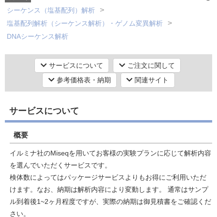
シーケンス（塩基配列）解析
塩基配列解析（シーケンス解析）・ゲノム変異解析
研究機器オンライン
DNAシーケンス解析
シーケンス（塩基配列）解析
ラボプランニング
塩基配列解析（シーケンス解析）・ゲノム変異解析
サービスについて
ご注文に関して
SNP解析・タイピング
参考価格表・納期
関連サイト
実験フローガイド
シーケンス（塩基配列）解析
次世代シーケンス（NGS）解析【データ解析・その他】
サービスについて
ワケンG オンラインショップ
次世代シーケンス用ライブラリー作製
シーケンス（塩基配列）解析
概要
和研薬 ホームページ
次世代シーケンス（NGS）解析【ゲノムDNAシーケンス】
イルミナ社のMiseqを用いてお客様の実験プランに応じて解析内容
16S-rRNA アンプリコン解析（細菌叢解析）
を選んでいただくサービスです。
シーケンス（塩基配列）解析
検体数によってはパッケージサービスよりもお得にご利用いただ
次世代シーケンス（NGS）解析【ゲノムDNAシーケンス】
けます。なお、納期は解析内容により変動します。 通常はサンプ
環境DNA解析
ル到着後1~2ヶ月程度ですが、実際の納期は御見積書をご確認くだ
シーケンス（塩基配列）解析
さい。