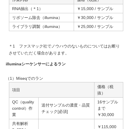
次世代シーケンス（NGS）解析【ゲノムDNAシーケンス】
RNA抽出（＊1）
￥15,000 / サンプル
ネオエピトープ解析・がん関連遺伝子解析
リボソーム除去（illumina）
￥30,000 / サンプル
シーケンス（塩基配列）解析
ライブラリ調製（illumina）
￥25,000 / サンプル
次世代シーケンス（NGS）解析【ゲノムDNAシーケンス】
ゲノム変異解析
シーケンス（塩基配列）解析
＊1 ファスマック社でノウハウのないものについてはお断り
させていただく場合があります。
次世代シーケンス（NGS）解析【データ解析・その他】
次世代データマイニング
illuminaシーケンサーによるラン
（1）Miseqでのラン
価格（税
項目
抜）
QC（quality
16サンプル
送付サンプルの濃度・品質
control）作
まで
チェック[必須]
業
￥30,000
共有解析
￥115,000