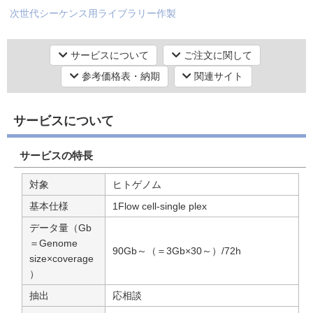
次世代シーケンス用ライブラリー作製
シーケンス（塩基配列）解析
次世代シーケンス（NGS）解析【データ解析・その他】
サービスについて
ご注文に関して
次世代シーケンス解析
参考価格表・納期
関連サイト
シーケンス（塩基配列）解析
次世代シーケンス（NGS）解析【ロングリード シーケンス （1分
サービスについて
子シーケンス）】
一分子リアルタイムDNAシーケンス
サービスの特長
シーケンス（塩基配列）解析
対象
ヒトゲノム
次世代シーケンス（NGS）解析【ゲノムDNAシーケンス】
基本仕様
1Flow cell-single plex
Whole Genome解析（全ゲノム解析）
データ量（Gb
シーケンス（塩基配列）解析
＝Genome
次世代シーケンス（NGS）解析【データ解析・その他】
90Gb～（＝3Gb×30～）/72h
size×coverage
次世代データマイニング
）
抽出
応相談