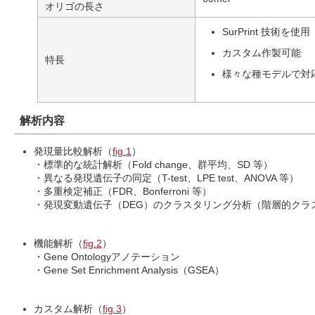
オリゴの長さ
SurPrint 技術を使用
カスタム作製可能
特長
様々な種モデルで対
解析内容
発現量比較解析（
fig.1
）
・標準的な統計解析（Fold change、群平均、SD 等）
・異なる発現遺伝子の同定（T-test、LPE test、ANOVA 等）
・多重検定補正（FDR、Bonferroni 等）
・発現変動遺伝子（DEG）のクラスタリング分析（階層的クラス
機能解析（
fig.2
）
・Gene Ontologyアノテーション
・Gene Set Enrichment Analysis（GSEA）
カスタム解析（
fig.3
）