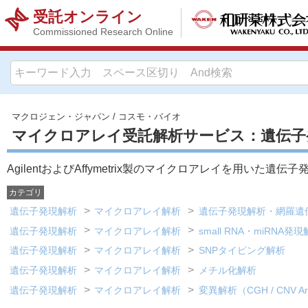
受託オンライン
Commissioned Research Online
マクロジェン・ジャパン
/
コスモ・バイオ
マイクロアレイ受託解析サービス：遺伝子
AgilentおよびAffymetrix製のマイクロアレイを用いた遺
カテゴリ
遺伝子発現解析
マイクロアレイ解析
遺伝子発現解析・網羅遺
遺伝子発現解析
マイクロアレイ解析
small RNA・miRNA発
遺伝子発現解析
マイクロアレイ解析
SNPタイピング解析
遺伝子発現解析
マイクロアレイ解析
メチル化解析
遺伝子発現解析
マイクロアレイ解析
変異解析（CGH / CNV A