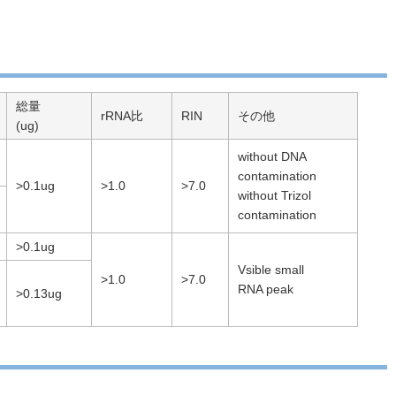
総量
rRNA比
RIN
その他
(ug)
without DNA
contamination
>0.1ug
>1.0
>7.0
without Trizol
contamination
>0.1ug
Vsible small
>1.0
>7.0
RNA peak
>0.13ug