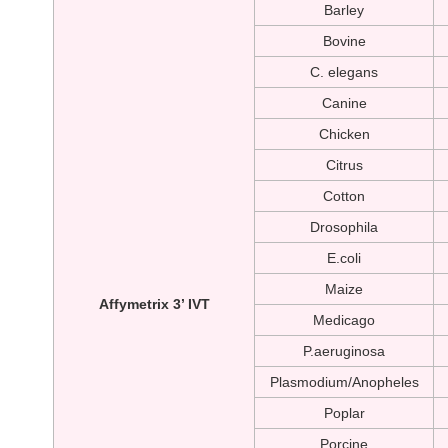
Barley
Bovine
C. elegans
Canine
Chicken
Citrus
Cotton
Drosophila
E.coli
Maize
Affymetrix 3’ IVT
Medicago
P.aeruginosa
Plasmodium/Anopheles
Poplar
Porcine