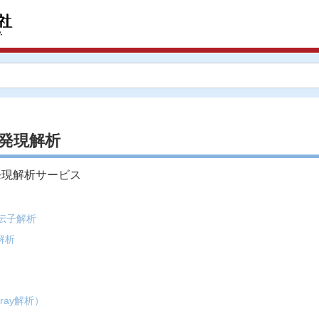
発現解析
伝子発現解析サービス
伝子解析
現解析
rray解析）