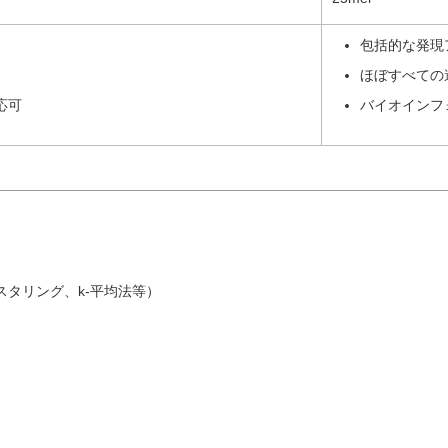
包括的な発現
ほぼすべての
応可
バイオインフ
タリング、k-平均法等）