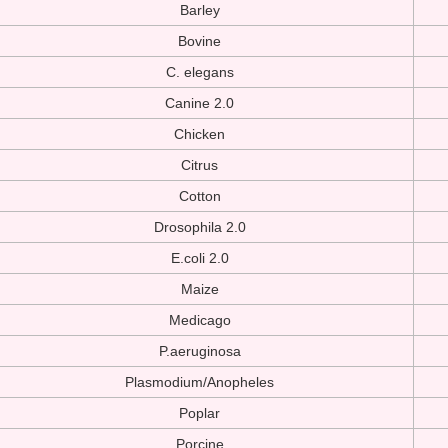
Barley
Bovine
C. elegans
Canine 2.0
Chicken
Citrus
Cotton
Drosophila 2.0
E.coli 2.0
Maize
Medicago
P.aeruginosa
Plasmodium/Anopheles
Poplar
Porcine