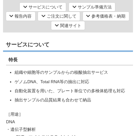
核酸抽出・精製
サービスについて
サンプル準備方法
報告内容
ご注文に関して
参考価格表・納期
研究機器オンライン
関連サイト
ラボプランニング
サービスについて
実験フローガイド
特長
ワケンG オンラインショップ
組織や細胞等のサンプルからの核酸抽出サービス
ゲノムDNA、Total RNA等の抽出に対応
和研薬 ホームページ
自動化装置を用いた、プレート単位での多検体処理も対応
抽出サンプルの品質結果も合わせて納品
［用途］
DNA
・遺伝子型解析