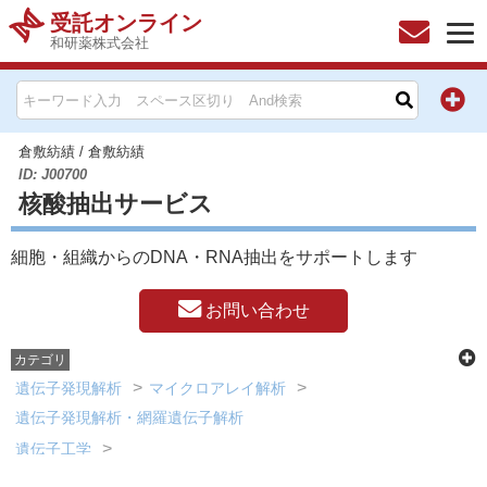
受託オンライン
和研薬株式会社
HOME
お問い合わせ
倉敷紡績
/
倉敷紡績
ID: J00700
核酸抽出サービス
お知らせ
細胞・組織からのDNA・RNA抽出をサポートします
キャンペーン情報一覧
お問い合わせ
製品カテゴリー一覧
カテゴリ
メーカー別索引
遺伝子発現解析
マイクロアレイ解析
遺伝子発現解析・網羅遺伝子解析
販売元別索引
遺伝子工学
クローニング・核酸抽出・精製・ライブラリー作製
ご利用ガイド