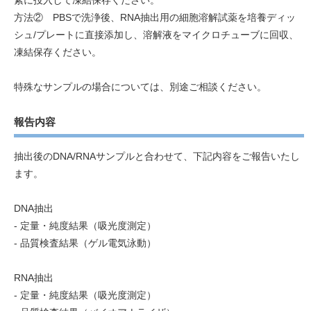
素に投入して凍結保存ください。
方法② PBSで洗浄後、RNA抽出用の細胞溶解試薬を培養ディッ
シュ/プレートに直接添加し、溶解液をマイクロチューブに回収、
凍結保存ください。
特殊なサンプルの場合については、別途ご相談ください。
報告内容
抽出後のDNA/RNAサンプルと合わせて、下記内容をご報告いたし
ます。
DNA抽出
- 定量・純度結果（吸光度測定）
- 品質検査結果（ゲル電気泳動）
RNA抽出
- 定量・純度結果（吸光度測定）