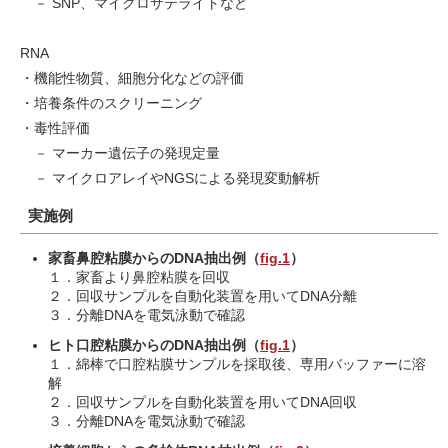
－ SNP、マイクロサテライトなど
RNA
・機能性物質、細胞分化などの評価
・培養条件のスクリーニング
・毒性評価
－ マーカー遺伝子の発現定量
－ マイクロアレイやNGSによる発現変動解析
実施例
家畜鼻腔粘膜からのDNA抽出例（
fig.1
）
１．家畜より鼻腔粘膜を回収
２．回収サンプルを自動化装置を用いてDNA分離
３．分離DNAを電気泳動で確認
ヒト口腔粘膜からのDNA抽出例（
fig.1
）
１．綿棒で口腔粘膜サンプルを採取後、専用バッファーに溶
解
２．回収サンプルを自動化装置を用いてDNA回収
３．分離DNAを電気泳動で確認