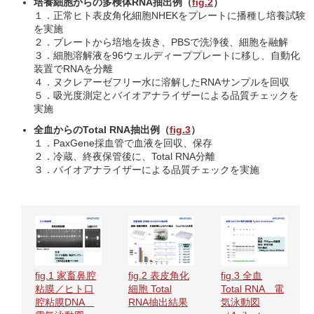
培養細胞からの多検体RNA抽出例（
fig.2
）
１．正常ヒト表皮角化細胞NHEKをプレートに播種し培養試験
を実施
２．プレートから培地を抜き、PBSで洗浄後、細胞を融解
３．細胞溶解液を96ウェルディーププレートに移し、自動化
装置でRNAを分離
４．ヌクレアーゼフリー水に溶解したRNAサンプルを回収
５．吸光度測定とバイオアナライザーによる品質チェックを
実施
全血からのTotal RNA抽出例（
fig.3
）
１．PaxGene採血管で血液を回収、保存
２．冷蔵、終夜保管後に、Total RNA分離
３．バイオアナライザーによる品質チェックを実施
fig.2 表皮角化
fig.1 家畜鼻腔
fig.3 全血
細胞 Total
粘膜／ヒト口
Total RNA 電
RNA抽出結果
腔粘膜DNA
気泳動図