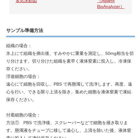
電気泳動図
（Agilent
BioAnalyzer）
サンプル準備方法
組織の場合：
氷上にて組織を摘出後、すみやかに重量を測定し、50mg相当を切
り分けます。切り分けた組織を素早く液体窒素に投入し、冷凍保
存ください。
浮遊細胞の場合：
遠心にて細胞を回収し、PBS で再懸濁して洗浄します。再度、遠
心を行い、できる限り上清を除き、集めた細胞を液体窒素で凍結
保存ください。
付着細胞の場合：
方法① PBS で洗浄後、スクレーパーなどで細胞を掻き取りま
す。懸濁液をチューブに移して遠心し、上清を除いた後、液体窒