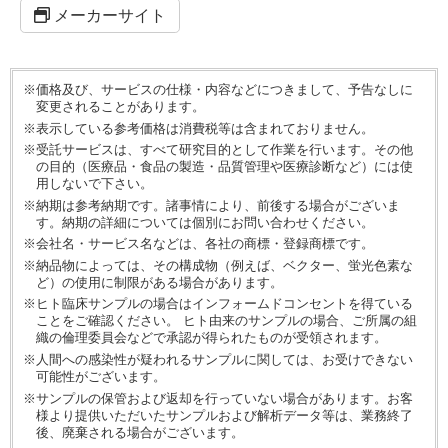
メーカーサイト
※価格及び、サービスの仕様・内容などにつきまして、予告なしに
変更されることがあります。
※表示している参考価格は消費税等は含まれておりません。
※受託サービスは、すべて研究目的として作業を行います。その他
の目的（医療品・食品の製造・品質管理や医療診断など）には使
用しないで下さい。
※納期は参考納期です。諸事情により、前後する場合がございま
す。納期の詳細については個別にお問い合わせください。
※会社名・サービス名などは、各社の商標・登録商標です。
※納品物によっては、その構成物（例えば、ベクター、蛍光色素な
ど）の使用に制限がある場合があります。
※ヒト臨床サンプルの場合はインフォームドコンセントを得ている
ことをご確認ください。 ヒト由来のサンプルの場合、ご所属の組
織の倫理委員会などで承認が得られたものが受領されます。
※人間への感染性が疑われるサンプルに関しては、お受けできない
可能性がございます。
※サンプルの保管および返却を行っていない場合があります。お客
様より提供いただいたサンプルおよび解析データ等は、業務終了
後、廃棄される場合がございます。