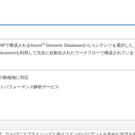
®
のSNPで構成されるAxiom
Genomic Databaseからコンテンツを
MC）Instrumentを利用して完全に自動化されたワークフローで構成されてい
数の動植物に対応
コストパフォーマンス解析サービス
NP、ならびにスプライシングと停止コドンのバリアントを含めた30万を超