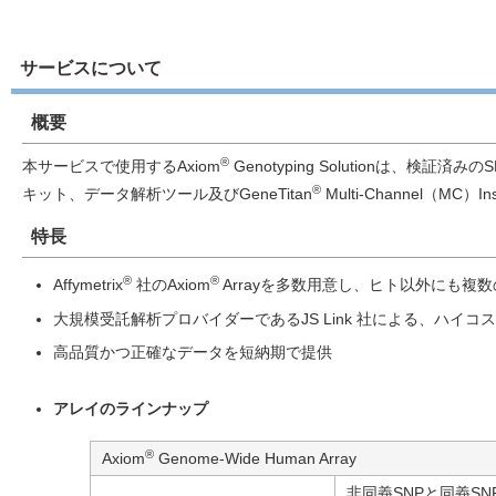
サービスについて
概要
®
本サービスで使用するAxiom
Genotyping Solutionは、検証済み
®
キット、データ解析ツール及びGeneTitan
Multi-Channel（
特長
®
®
Affymetrix
社のAxiom
Arrayを多数用意し、ヒト以外にも複
大規模受託解析プロバイダーであるJS Link 社による、ハイ
高品質かつ正確なデータを短納期で提供
アレイのラインナップ
®
Axiom
Genome-Wide Human Array
非同義SNPと同義S