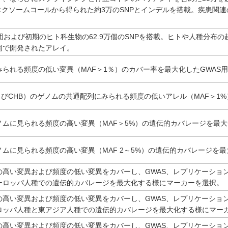
トエクソームコールから得られた約3万のSNPとインデルを搭載。疾患
び初期のヒト科生物の62.9万個のSNPを搭載。ヒトや人種分布の起源・進化研究用にHa
chと共同で開発されたアレイ。
られる頻度の低い変異（MAF＞1％）のカバー率を最大化したGWAS
よびCHB）のゲノムの共通配列にみられる頻度の低いアレル（MAF＞1
ムに見られる頻度の高い変異（MAF＞5%）の遺伝的カバレージを最大
ムに見られる頻度の高い変異（MAF 2～5%）の遺伝的カバレージを最
の高い変異および頻度の低い変異をカバーし、GWAS、レプリケーショ
ーロッパ人種での遺伝的カバレージを最大化する様にマーカーを選択。
の高い変異および頻度の低い変異をカバーし、GWAS、レプリケーショ
ロッパ人種と東アジア人種での遺伝的カバレージを最大化する様にマー
の高い変異および頻度の低い変異をカバーし、GWAS、レプリケーショ