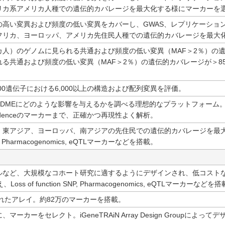
リカ系アメリカ人種での遺伝的カバレージを最大化する様にマーカーを
の高い変異および頻度の低い変異をカバーし、GWAS、レプリケーショ
フリカ、ヨーロッパ、アメリカ先住民人種での遺伝的カバレージを最大
人）のゲノムに見られる共通および頻度の低い変異（MAF＞2％）の遺
れる共通および頻度の低い変異（MAF＞2％）の遺伝的カバレージが＞
00遺伝子における6,000以上の構造および配列変異を評価。
DMEにどのような影響を与えるかを調べる理想的なプラットフォーム。単一のア
w-evidenceのマーカーまで、正確かつ再現性よく解析。
、東アジア、ヨーロッパ、南アジアの先住民での遺伝的カバレージを最大
 SNP, Pharmacogenomics, eQTLマーカーなどを搭載。
ルなど、大規模なコホート研究に適するようにデザインされ、低コストな
ss of function SNP, Pharmacogenomics, eQTLマーカーなどを
採用されたアレイ。約82万のマーカーを搭載。
ーカーをセレクト。iGeneTRAiN Array Design Groupによって