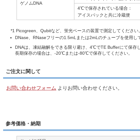
ゲノムDNA
4℃で保存されている場合：
アイスパックと共に冷蔵便
*1 Picogreen、Qubitなど、蛍光ベースの装置で測定してください
DNase、RNaseフリーの1.5mLまたは2mLのチューブを
DNAは、凍結融解をできる限り避け、4℃でTE Bufferにて保
長期保存の場合は、-20℃または-80℃で保存してください。
ご注文に関して
お問い合わせフォーム
よりお問い合わせください。
参考価格・納期