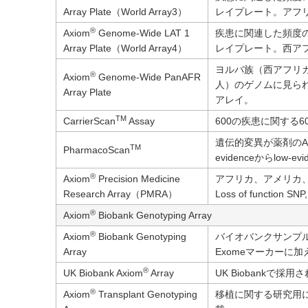
Array Plate（World Array3）
レイプレート。アフ
®
Axiom
Genome-Wide LAT 1
疾患に関連した頻度
Array Plate（World Array4）
レイプレート。西ア
ヨルバ族（西アフリカ
®
Axiom
Genome-Wide PanAFR
人）のゲノムに見ら
Array Plate
アレイ。
TM
CarrierScan
Assay
600の疾患に関する6
遺伝的変異が薬剤のA
TM
PharmacoScan
evidenceからlo
®
Axiom
Precision Medicine
アフリカ、アメリカ
Research Array（PMRA）
Loss of function
®
Axiom
Biobank Genotyping Array
®
Axiom
Biobank Genotyping
バイオバンクサンプ
Array
Exomeマーカーに加え、Lo
®
UK Biobank Axiom
Array
UK Biobankで
®
Axiom
Transplant Genotyping
移植に関する研究用に、マ