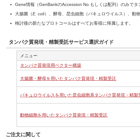
Gene情報（GenBankのAccession No.もしくは配列
大腸菌（
E. coli
）、酵母、昆虫細胞（バキュロウイルス）、動
検討後の新たなプロトコールはすべてお客様に帰属します。
タンパク質発現・精製受託サービス選択ガイド
メニュー
タンパク質発現用ベクター構築
大腸菌・酵母を用いたタンパク質発現・精製受託
バキュロウイルスを用いた昆虫細胞系タンパク質発現・精製
動物細胞を用いたタンパク質発現・精製受託
ご注文に関して