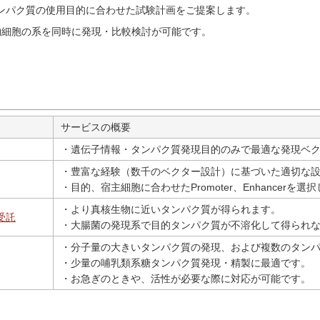
）のみでタンパク質の使用目的に合わせた試験計画をご提案します。
物細胞の系を同時に発現・比較検討が可能です。
サービスの概要
・遺伝子情報・タンパク質発現目的のみで最適な発現ベ
・豊富な経験（数千のベクター設計）に基づいた適切な
・目的、宿主細胞に合わせたPromoter、Enhancerを選
・より真核生物に近いタンパク質が得られます。
受託
・大腸菌の発現系で目的タンパク質が不溶化して得られ
・分子量の大きいタンパク質の発現、および複数のタン
・少量の哺乳類系糖タンパク質発現・精製に最適です。
・お急ぎのときや、活性が必要な際に対応が可能です。