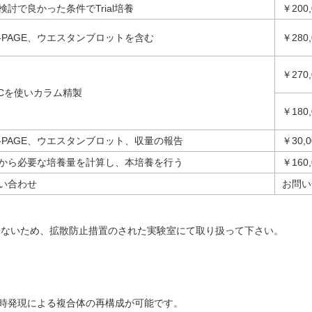
検討で良かった条件でTrial培養
￥200,
S-PAGE、ウエスタンブロットを含む
￥280,
￥270,
LCを使いカラム精製
￥180,
S-PAGE、ウエスタンブロット、収量の報告
￥30,0
から必要な培養量を計算し、本培養を行う
￥160,0
い合わせ
お問い
来ないため、拡散防止措置のされた実験室にて取り扱って下さい。
時発現による複合体の再構成が可能です。