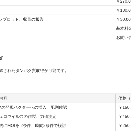
￥270,0
￥180,0
タンブロット、収量の報告
￥30,00
基本料金 
お問い
託
飾されたタンパク質取得が可能です。
内容
価格（
NAの発現ベクターへの挿入、配列確認
￥150
ュロウイルスの作製、力価測定
￥450,
的にMOIを 2条件、時間3条件で検討
￥250,