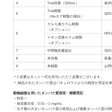
4
Trial培養（250mL）
条件
Trial精製
5
SD
（Hisタグ精製の場合）
ゲルろ過カラム精製
（オプション）
6
HP
イオン交換カラム精製
（オプション）
7
中間報告書提出
SD
8
本培養
収量
9
本精製
お問
＊2 必要なキット一式を供与いただく必要がございます。
＊ 納品されたタンパク質はバキュロウイルスの残存が否定出
動物細胞を用いたタンパク質発現・精製受託
＜特長＞
・発現量目安：0.01～1 mg/mL
・分子量の大きいタンパク質の発現および複数タンパク質の同