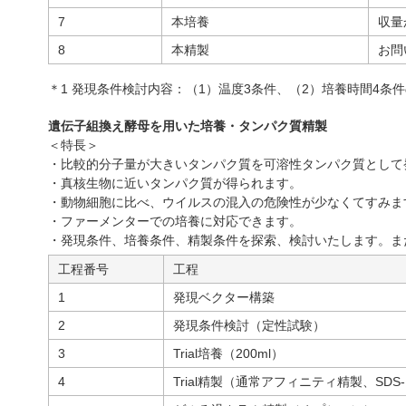
7
本培養
収量
8
本精製
お問
＊1 発現条件検討内容：（1）温度3条件、（2）培養時間4条
遺伝子組換え酵母を用いた培養・タンパク質精製
＜特長＞
・比較的分子量が大きいタンパク質を可溶性タンパク質として
・真核生物に近いタンパク質が得られます。
・動物細胞に比べ、ウイルスの混入の危険性が少なくてすみま
・ファーメンターでの培養に対応できます。
・発現条件、培養条件、精製条件を探索、検討いたします。ま
工程番号
工程
1
発現ベクター構築
2
発現条件検討（定性試験）
3
Trial培養（200ml）
4
Trial精製（通常アフィニティ精製、SD