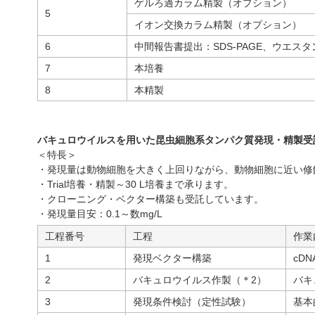
ゲルろ過カラム精製（オプション）
5
イオン交換カラム精製（オプション）
6
中間報告書提出：SDS-PAGE、ウエス
7
本培養
8
本精製
バキュロウイルスを用いた昆虫細胞系タンパク質発現・精製受
＜特長＞
・発現量は動物細胞を大きく上回りながら、動物細胞に近い修
・Trial培養・精製～30 L培養まで承ります。
・クローニング・ベクター構築も受託しています。
・発現量目安：0.1～数mg/L
工程番号
工程
作業
1
発現ベクター構築
cD
2
バキュロウイルス作製（＊2）
バキ
3
発現条件検討（定性試験）
基本