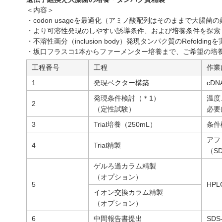
＜内容＞
・codon usageを最適化（アミノ酸配列はそのままで大腸
・より可溶性発現のしやすい誘導条件、および培養条件を探索
・不溶性画分（inclusion body）発現タンパク質のRefoldin
・坂口フラスコ1本からファーメンター培養まで、ご希望の培
工程番号
工程
作業
1
発現ベクター構築
cD
発現条件検討（＊1）
温度
2
（定性試験）
必要
3
Trial培養（250mL）
条件
アフ
4
Trial精製
（S
ゲルろ過カラム精製
（オプション）
5
HP
イオン交換カラム精製
（オプション）
6
中間報告書提出
SD