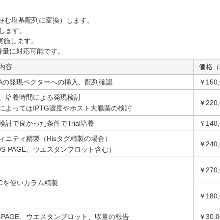
菌の好む塩基配列に変換）します。
します。
gを実施します。
養量に対応可能です。
内容
価格（
NAの発現ベクターへの挿入、配列確認
￥150
、培養時間による発現検討
￥220,
によってはIPTG濃度やホスト大腸菌の検討
検討で良かった条件でTrial培養
￥140,
ィニティ精製（Hisタグ精製の場合）
￥240,
DS-PAGE、ウエスタンブロット含む）
￥270,
LCを使いカラム精製
￥180,
S-PAGE、ウエスタンブロット、収量の報告
￥30,0