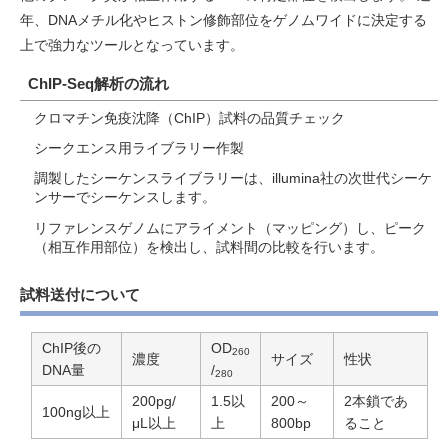
年、DNAメチル化やヒストン修飾部位をゲノムワイドに決定する
上で強力なツールとなっています。
ChIP-Seq解析の流れ
クロマチン免疫沈降（ChIP）試料の品質チェック
シークエンス用ライブラリー作製
調製したシーケンスライブラリーは、illumina社の次世代シーケ
ンサーでシーケンスします。
リファレンスゲノムにアライメント（マッピング）し、ピーク
（相互作用部位）を検出し、試料間の比較を行います。
試料送付について
ChIP後の
OD
260
濃度
サイズ
性状
DNA量
/
280
200pg/
1.5以
200～
2本鎖であ
100ng以上
μL以上
上
800bp
ること