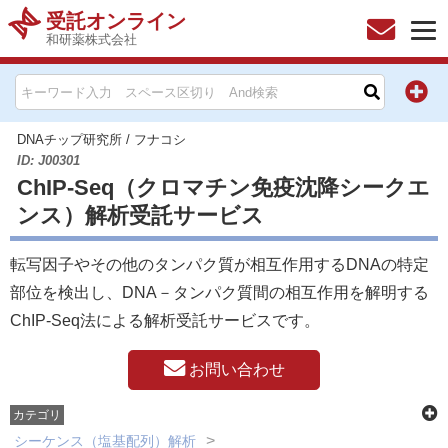
受託オンライン
和研薬株式会社
HOME
お問い合わせ
DNAチップ研究所
/
フナコシ
ID: J00301
ChIP-Seq（クロマチン免疫沈降シークエ
お知らせ
ンス）解析受託サービス
キャンペーン情報一覧
転写因子やその他のタンパク質が相互作用するDNAの特定
製品カテゴリー一覧
部位を検出し、DNA－タンパク質間の相互作用を解明する
ChIP-Seq法による解析受託サービスです。
メーカー別索引
お問い合わせ
販売元別索引
カテゴリ
ご利用ガイド
シーケンス（塩基配列）解析