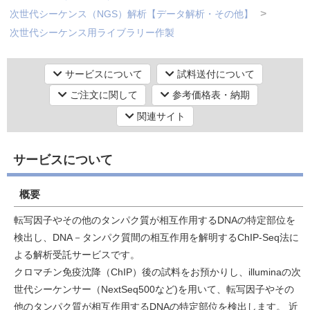
次世代シーケンス（NGS）解析【データ解析・その他】
次世代シーケンス用ライブラリー作製
研究機器オンライン
シーケンス（塩基配列）解析
次世代シーケンス（NGS）解析【データ解析・その他】
サービスについて
試料送付について
ラボプランニング
次世代シーケンス解析
ご注文に関して
参考価格表・納期
シーケンス（塩基配列）解析
関連サイト
実験フローガイド
次世代シーケンス（NGS）解析【エピゲノムシーケンス】
ChIP-Seq解析（クロマチン免疫沈降サンプルの解析）
ワケンG オンラインショップ
サービスについて
シーケンス（塩基配列）解析
次世代シーケンス（NGS）解析【エピゲノムシーケンス】
和研薬 ホームページ
概要
DNAメチル化解析
転写因子やその他のタンパク質が相互作用するDNAの特定部位を
シーケンス（塩基配列）解析
検出し、DNA－タンパク質間の相互作用を解明するChIP-Seq法に
次世代シーケンス（NGS）解析【データ解析・その他】
よる解析受託サービスです。
次世代データマイニング
クロマチン免疫沈降（ChIP）後の試料をお預かりし、illuminaの次
遺伝子工学
バイオインフォマティクス
世代シーケンサー（NextSeq500など)を用いて、転写因子やその
バイオインフォマティクス
他のタンパク質が相互作用するDNAの特定部位を検出します。 近