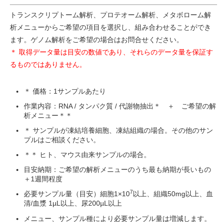
トランスクリプトーム解析、プロテオーム解析、メタボローム解
析メニューからご希望の項目を選択し、組み合わせることができ
ます。ゲノム解析をご希望の場合はお問合せください。
＊ 取得データ量は目安の数値であり、それらのデータ量を保証す
るものではありません。
＊ 価格：1サンプルあたり
作業内容：RNA / タンパク質 / 代謝物抽出＊ ＋ ご希望の解
析メニュー＊＊
＊ サンプルが凍結培養細胞、凍結組織の場合。その他のサン
プルはご相談ください。
＊＊ ヒト、マウス由来サンプルの場合。
目安納期：ご希望の解析メニューのうち最も納期が長いもの
＋1週間程度
7
必要サンプル量（目安）細胞1×10
以上、組織50mg以上、血
清/血漿 1µL以上、尿200µL以上
メニュー、サンプル種により必要サンプル量は増減します。