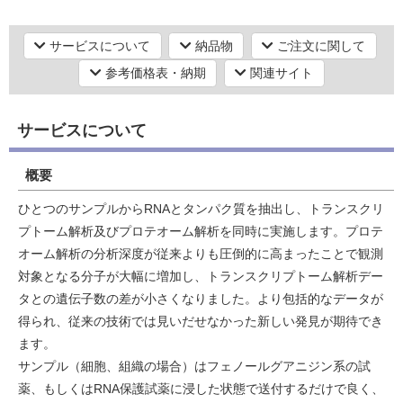
シーケンス（塩基配列）解析
次世代シーケンス（NGS）解析【データ解析・その他】
サービスについて
納品物
ご注文に関して
次世代シーケンス解析
研究機器オンライン
参考価格表・納期
関連サイト
シーケンス（塩基配列）解析
次世代シーケンス（NGS）解析【RNAシーケンス】
ラボプランニング
サービスについて
RNA-Seq解析・TruSeq（微量）トランスクリプトーム解析
実験フローガイド
概要
ワケンG オンラインショップ
ひとつのサンプルからRNAとタンパク質を抽出し、トランスクリ
プトーム解析及びプロテオーム解析を同時に実施します。プロテ
和研薬 ホームページ
オーム解析の分析深度が従来よりも圧倒的に高まったことで観測
対象となる分子が大幅に増加し、トランスクリプトーム解析デー
タとの遺伝子数の差が小さくなりました。より包括的なデータが
得られ、従来の技術では見いだせなかった新しい発見が期待でき
ます。
サンプル（細胞、組織の場合）はフェノールグアニジン系の試
薬、もしくはRNA保護試薬に浸した状態で送付するだけで良く、