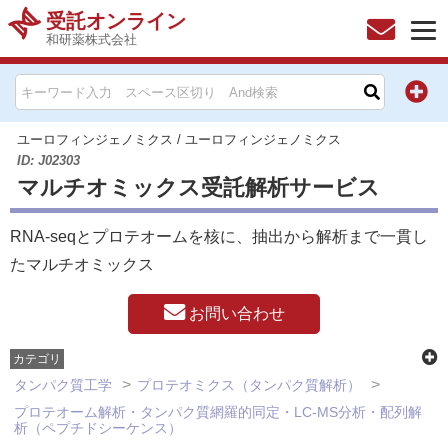
受託オンライン
和研薬株式会社
HOME
お問い合わせ
ユーロフィンジェノミクス
/
ユーロフィンジェノミクス
ID: J02303
マルチオミックス受託解析サービス
お知らせ
RNA-seqとプロテオームを核に、抽出から解析まで一貫し
キャンペーン情報一覧
たマルチオミックス
製品カテゴリー一覧
お問い合わせ
メーカー別索引
カテゴリ
タンパク質工学
プロテオミクス（タンパク質解析）
販売元別索引
プロテオーム解析・タンパク質網羅的同定・LC-MS分析・配列解
析（ペプチドシーケンス）
ご利用ガイド