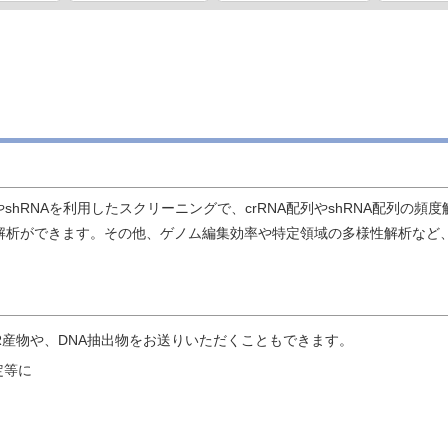
-CasやshRNAを利用したスクリーニングで、crRNA配列やshRNA配列の
析で生物種解析ができます。その他、ゲノム編集効率や特定領域の多様性解析
CR産物や、DNA抽出物をお送りいただくこともできます。
定等に