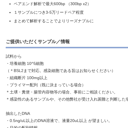
ペアエンド解析で最大600bp （300bp x2）
１サンプルにつき3-5万リードペア程度
まとめて解析することでよりリーズナブルに
ご提供いただくサンプル／情報
試料から
・培養細胞 10^5細胞
（＊BSL2まで対応。感染細胞である旨はお知らせください）
・組織断片 100mg以上
・プライマー配列（既に決まっている場合）
＊土壌・糞便・腸管内容物等の場合、事前にご相談ください。
＊感染性のあるサンプルや、その他弊社が受け入れ困難と判断した
抽出したDNA
・0.5ng/uL以上のDNA溶液で、液量20uL以上 が望ましい。
・目的の配列情報