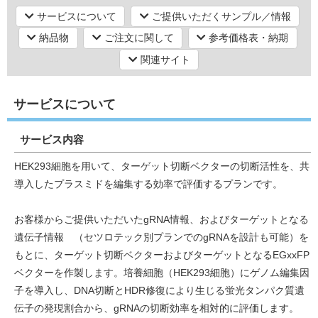
サービスについて
ご提供いただくサンプル／情報
納品物
ご注文に関して
参考価格表・納期
研究機器オンライン
関連サイト
ラボプランニング
サービスについて
実験フローガイド
サービス内容
ワケンG オンラインショップ
HEK293細胞を用いて、ターゲット切断ベクターの切断活性を、共
導入したプラスミドを編集する効率で評価するプランです。
和研薬 ホームページ
お客様からご提供いただいたgRNA情報、およびターゲットとなる
遺伝子情報 （セツロテック別プランでのgRNAを設計も可能）を
もとに、ターゲット切断ベクターおよびターゲットとなるEGxxFP
ベクターを作製します。培養細胞（HEK293細胞）にゲノム編集因
子を導入し、DNA切断とHDR修復により生じる蛍光タンパク質遺
伝子の発現割合から、gRNAの切断効率を相対的に評価します。