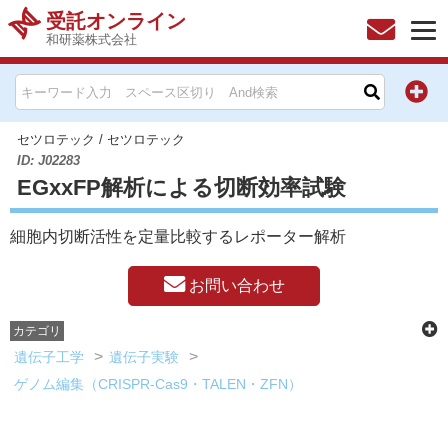
受託オンライン
和研薬株式会社
HOME
お問い合わせ
セツロテック
/
セツロテック
ID: J02283
EGxxFP解析による切断効率試験
お知らせ
細胞内切断活性を定量比較するレポーター解析
キャンペーン情報一覧
お問い合わせ
製品カテゴリー一覧
カテゴリ
メーカー別索引
遺伝子工学
遺伝子実験
ゲノム編集（CRISPR-Cas9・TALEN・ZFN）
販売元別索引
ご利用ガイド