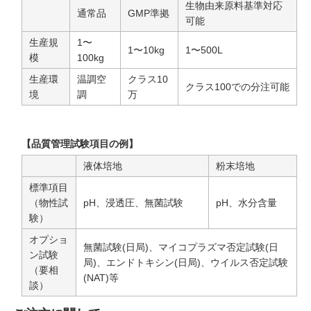
生物由来原料基準対応
通常品
GMP準拠
可能
生産規
1〜
1〜10kg
1〜500L
模
100kg
生産環
温調空
クラス10
クラス100での分注可能
境
調
万
【品質管理試験項目の例】
液体培地
粉末培地
標準項目
（物性試
pH、浸透圧、無菌試験
pH、水分含量
験）
オプショ
無菌試験(日局)、マイコプラズマ否定試験(日
ン試験
局)、エンドトキシン(日局)、ウイルス否定試験
（要相
(NAT)等
談）