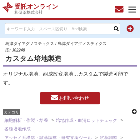
受託オンライン
和研薬株式会社
HOME
お問い合わせ
島津ダイアグノスティクス
/
島津ダイアグノスティクス
ID: J02248
カスタム培地製造
お知らせ
オリジナル培地、組成改変培地…カスタムで製造可能で
キャンペーン情報一覧
す。
製品カテゴリー一覧
お問い合わせ
メーカー別索引
カテゴリ
細胞解析・作製・培養
培地作成・血清ロットチェック
販売元別索引
各種培地作成
アッセイ系構築・試薬調整・研究支援ツール
試薬調整
ご利用ガイド