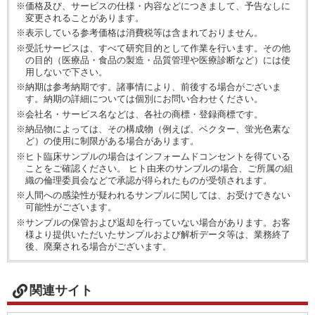
※価格及び、サービスの仕様・内容などにつきまして、予告なしに
変更されることがあります。
※表示している参考価格は消費税等は含まれておりません。
※受託サービスは、すべて研究目的として作業を行います。その他
の目的（医療品・食品の製造・品質管理や医療診断など）には使
用しないで下さい。
※納期は参考納期です。諸事情により、前後する場合がございま
す。納期の詳細については個別にお問い合わせください。
※会社名・サービス名などは、各社の商標・登録商標です。
※納品物によっては、その構成物（例えば、ベクター、蛍光色素な
ど）の使用に制限がある場合があります。
※ヒト臨床サンプルの場合はインフォームドコンセントを得ている
ことをご確認ください。 ヒト由来のサンプルの場合、ご所属の組
織の倫理委員会などで承認が得られたものが受領されます。
※人間への感染性が疑われるサンプルに関しては、お受けできない
可能性がございます。
※サンプルの保管および返却を行っていない場合があります。お客
様より提供いただいたサンプルおよび解析データ等は、業務終了
後、廃棄される場合がございます。
関連サイト