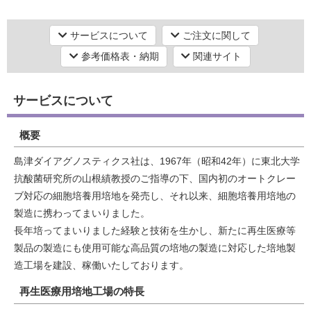
Buffer調製・秤量 / 化合物調達
創薬・薬物動態 ・バイオ医薬品
サービスについて
ご注文に関して
研究機器オンライン
バイオ医薬品・ドラッグデリバリーシステム
参考価格表・納期
関連サイト
GMPグレード培地作製
ラボプランニング
サービスについて
実験フローガイド
概要
ワケンG オンラインショップ
島津ダイアグノスティクス社は、1967年（昭和42年）に東北大学
抗酸菌研究所の山根績教授のご指導の下、国内初のオートクレー
和研薬 ホームページ
ブ対応の細胞培養用培地を発売し、それ以来、細胞培養用培地の
製造に携わってまいりました。
長年培ってまいりました経験と技術を生かし、新たに再生医療等
製品の製造にも使用可能な高品質の培地の製造に対応した培地製
造工場を建設、稼働いたしております。
再生医療用培地工場の特長