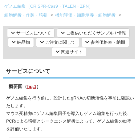
ゲノム編集（CRISPR-Cas9・TALEN・ZFN）
細胞解析・作製・培養
機能評価・細胞培養・細胞解析
研究機器オンライン
細胞アッセイ・細胞培養・細胞評価活性測定
サービスについて
ご提供いただくサンプル / 情報
ラボプランニング
納品物
ご注文に関して
参考価格表・納期
関連サイト
実験フローガイド
ワケンG オンラインショップ
サービスについて
和研薬 ホームページ
概要図（
fig.1
）
ゲノム編集を行う前に、設計したgRNAの切断活性を事前に確認い
たします。
マウス受精卵にゲノム編集因子を導入しゲノム編集を行った後、
PCRによる増幅とシークエンス解析によって、ゲノム編集の効率
を評価いたします。