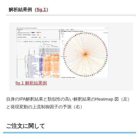
解析結果例（
fig.1
）
fig.1 解析結果例
自身のIPA解釈結果と類似性の高い解釈結果のHeatmap 図（左）
と発現変動の上流制御因子の予測（右）
ご注文に関して