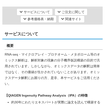
シーケンス（塩基配列）解析
次世代シーケンス（NGS）解析【RNAシーケンス】
サービスについて
ご注文に関して
研究機器オンライン
RNA-Seq解析・TruSeq（微量）トランスクリプトーム解析
参考価格表・納期
関連サイト
シーケンス（塩基配列）解析
ラボプランニング
次世代シーケンス（NGS）解析【データ解析・その他】
サービスについて
次世代データマイニング
実験フローガイド
タンパク質工学
プロテオミクス（タンパク質解析）
概要
プロテオーム解析・タンパク質網羅的同定・LC-MS分析・配列解
ワケンG オンラインショップ
析（ペプチドシーケンス）
RNA-seq・マイクロアレイ・プロテオーム・メタボローム等のオ
ミックス解析は、解析対象の現象の分子機序仮説構築の目的で汎
質量分析・試料分析
プロテオーム解析
メタボローム解析
和研薬 ホームページ
用されています。しかしながら、オミックスデータの解釈は簡単
ではなく、その価値が生かされていないことがあります。オミッ
クスデータ解釈にお困りの方、是非、本サービスをご活用くださ
い。
【QIAGEN Ingenuity Pathway Analysis（IPA）の特徴
約30年にわたりエキスパートが実際に論文を読んで構築する