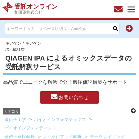
受託オンライン
和研薬株式会社
HOME
お問い合わせ
キアゲン
/
キアゲン
ID: J02161
QIAGEN IPA によるオミックスデータの
お知らせ
受託解釈サービス
キャンペーン情報一覧
高品質でユニークな解釈で分子機序仮説構築をサポート
製品カテゴリー一覧
お問い合わせ
メーカー別索引
カテゴリ
遺伝子工学
バイオインフォマティクス
販売元別索引
バイオインフォマティクス
遺伝子発現解析
マイクロアレイ解析
データマイニング
ご利用ガイド