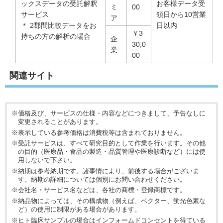
ックスデータの受託解釈
お客様データ受
ミ
00
サービス
領日から10営業
ア
＊ 2郡間比較データをお
日以内
￥3
持ちの方の解析の場合
企
30,0
業
00
関連サイト
※価格及び、サービスの仕様・内容などにつきまして、予告なしに
変更されることがあります。
※表示している参考価格は消費税等は含まれておりません。
※受託サービスは、すべて研究目的として作業を行います。その他
の目的（医療品・食品の製造・品質管理や医療診断など）には使
用しないで下さい。
※納期は参考納期です。諸事情により、前後する場合がございま
す。納期の詳細については個別にお問い合わせください。
※会社名・サービス名などは、各社の商標・登録商標です。
※納品物によっては、その構成物（例えば、ベクター、蛍光色素な
ど）の使用に制限がある場合があります。
※ヒト臨床サンプルの場合はインフォームドコンセントを得ている