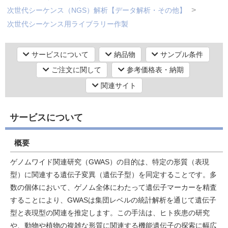
次世代シーケンス（NGS）解析【データ解析・その他】
次世代シーケンス用ライブラリー作製
研究機器オンライン
シーケンス（塩基配列）解析
次世代シーケンス（NGS）解析【データ解析・その他】
サービスについて
納品物
サンプル条件
ラボプランニング
次世代シーケンス解析
ご注文に関して
参考価格表・納期
シーケンス（塩基配列）解析
関連サイト
実験フローガイド
次世代シーケンス（NGS）解析【ゲノムDNAシーケンス】
Whole Genome解析（全ゲノム解析）
ワケンG オンラインショップ
サービスについて
和研薬 ホームページ
概要
ゲノムワイド関連研究（GWAS）の目的は、特定の形質（表現
型）に関連する遺伝子変異（遺伝子型）を同定することです。多
数の個体において、ゲノム全体にわたって遺伝子マーカーを精査
することにより、GWASは集団レベルの統計解析を通じて遺伝子
型と表現型の関連を推定します。この手法は、ヒト疾患の研究
や、動物や植物の複雑な形質に関連する機能遺伝子の探索に幅広