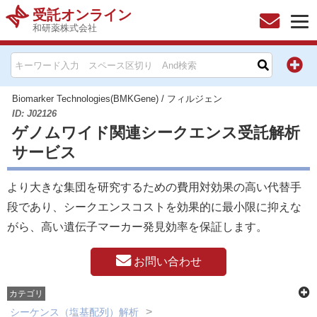
受託オンライン
和研薬株式会社
HOME
お問い合わせ
Biomarker Technologies(BMKGene)
/
フィルジェン
ID: J02126
ゲノムワイド関連シークエンス受託解析
お知らせ
サービス
キャンペーン情報一覧
より大きな集団を研究するための費用対効果の高い代替手
製品カテゴリー一覧
段であり、シークエンスコストを効果的に最小限に抑えな
がら、高い遺伝子マーカー発見効率を保証します。
メーカー別索引
お問い合わせ
販売元別索引
カテゴリ
ご利用ガイド
シーケンス（塩基配列）解析