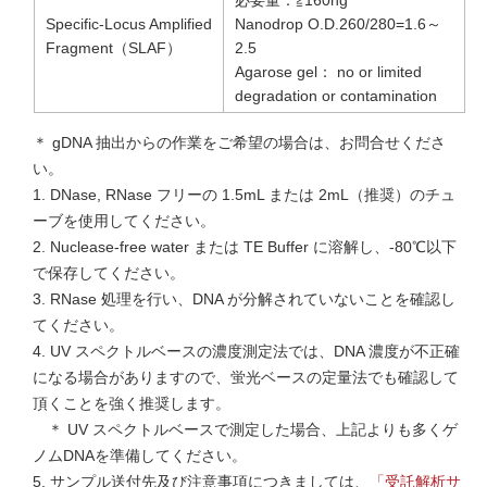
Specific-Locus Amplified
Nanodrop O.D.260/280=1.6～
Fragment（SLAF）
2.5
Agarose gel： no or limited
degradation or contamination
＊ gDNA 抽出からの作業をご希望の場合は、お問合せくださ
い。
1. DNase, RNase フリーの 1.5mL または 2mL（推奨）のチュ
ーブを使用してください。
2. Nuclease-free water または TE Buffer に溶解し、-80℃以下
で保存してください。
3. RNase 処理を行い、DNA が分解されていないことを確認し
てください。
4. UV スペクトルベースの濃度測定法では、DNA 濃度が不正確
になる場合がありますので、蛍光ベースの定量法でも確認して
頂くことを強く推奨します。
＊ UV スペクトルベースで測定した場合、上記よりも多くゲ
ノムDNAを準備してください。
5. サンプル送付先及び注意事項につきましては、
「受託解析サ