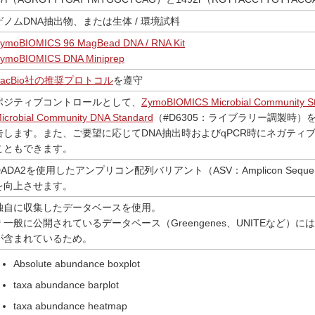
ゲノムDNA抽出物、または生体 / 環境試料
ymoBIOMICS 96 MagBead DNA / RNA Kit
ymoBIOMICS DNA Miniprep
PacBio社の推奨プロトコル
を遵守
ポジティブコントロールとして、
ZymoBIOMICS Microbial Community S
icrobial Community DNA Standard
（#D6305：ライブラリー調製時
告します。また、ご要望に応じてDNA抽出時およびqPCR時にネガティ
こともできます。
DADA2を使用したアンプリコン配列バリアント（ASV：Amplicon Seq
を向上させます。
独自に収集したデータベースを使用。
＊一般に公開されているデータベース（Greengenes、UNITEなど
が含まれているため。
Absolute abundance boxplot
taxa abundance barplot
taxa abundance heatmap