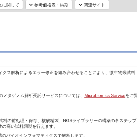
文に関して
参考価格表・納期
関連サイト
ティクス解析によるエラー修正を組み合わせることにより、微生物叢試料（
。
。
のメタゲノム解析受託サービスについては、
Microbiomics Service
をご
び、試料の前処理・保存、核酸精製、NGSライブラリーの構築の各ステップに
性の高い試料調製を行えます。
端のバイオインフォマティクスで解析します。