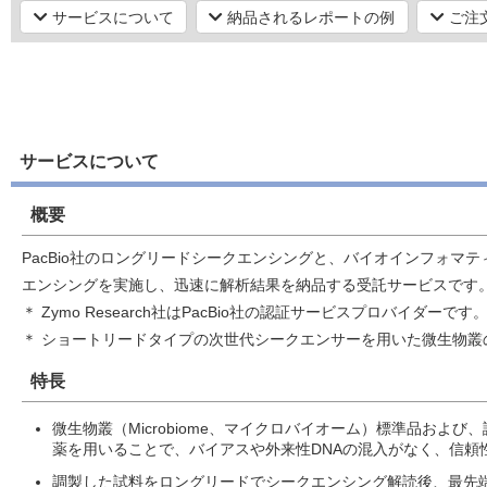
サービスについて
納品されるレポートの例
ご注
サービスについて
概要
PacBio社のロングリードシークエンシングと、バイオインフォマ
エンシングを実施し、迅速に解析結果を納品する受託サービスです
＊ Zymo Research社はPacBio社の認証サービスプロバイダーです
＊ ショートリードタイプの次世代シークエンサーを用いた微生物叢
特長
微生物叢（Microbiome、マイクロバイオーム）標準品およ
薬を用いることで、バイアスや外来性DNAの混入がなく、信頼
調製した試料をロングリードでシークエンシング解読後、最先