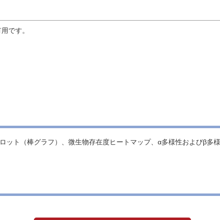
有用です。
成プロット（棒グラフ）、微生物存在度ヒートマップ、α多様性およびβ多様