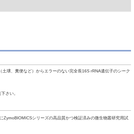
土壌、糞便など）からエラーのない完全長16S rRNA遺伝子のシーク
覧下さい。
ZymoBIOMICSシリーズの高品質かつ検証済みの微生物叢研究用試