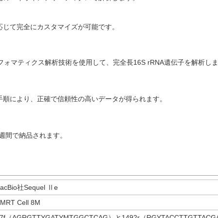
応じて完全にカスタマイズが可能です。
イオインフォマティクス解析技術を使用して、完全長16S rRNA遺伝子を解析し
化された手順により、正確で信頼性の高いデータが得られます。
3週間で納品されます。
acBio社Sequel Ⅱe
MRT Cell 8M
27f（AGRGTTYGATYMTGGCTCAG）と1492r（RGYTACCTTGTT