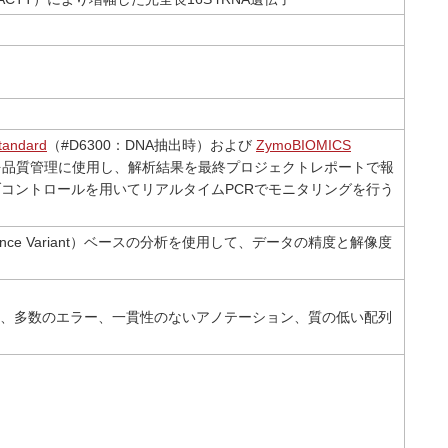
tandard
（#D6300：DNA抽出時）および
ZymoBIOMICS
）を品質管理に使用し、解析結果を最終プロジェクトレポートで報
ブコントロールを用いてリアルタイムPCRでモニタリングを行う
uence Variant）ベースの分析を使用して、データの精度と解像度
）には、多数のエラー、一貫性のないアノテーション、質の低い配列