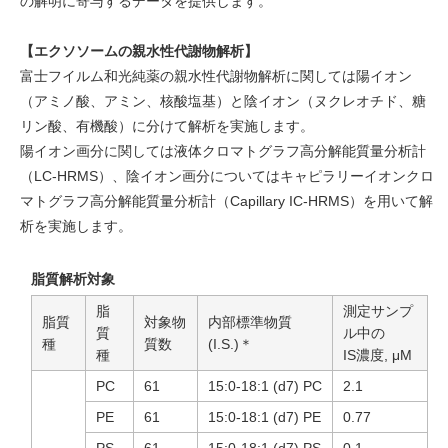
の解明に寄与するデータを提供します。
【エクソソームの親水性代謝物解析】
富士フイルム和光純薬の親水性代謝物解析に関しては陽イオン
（アミノ酸、アミン、核酸塩基）と陰イオン（ヌクレオチド、糖
リン酸、有機酸）に分けて解析を実施します。
陽イオン画分に関しては液体クロマトグラフ高分解能質量分析計
（LC-HRMS）、陰イオン画分についてはキャピラリーイオンクロ
マトグラフ高分解能質量分析計（Capillary IC-HRMS）を用いて解
析を実施します。
脂質解析対象
脂
測定サンプ
脂質
対象物
内部標準物質
質
ル中の
種
質数
(I.S.)＊
種
IS濃度, μM
PC
61
15:0-18:1 (d7) PC
2.1
PE
61
15:0-18:1 (d7) PE
0.77
PS
61
15:0-18:1 (d7) PS
0.1