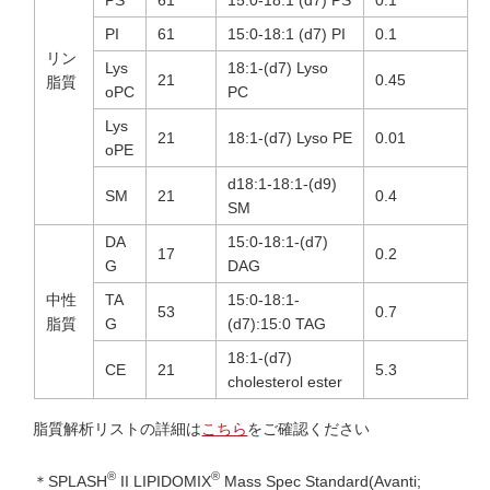
PI
61
15:0-18:1 (d7) PI
0.1
リン
Lys
18:1-(d7) Lyso
21
0.45
脂質
oPC
PC
Lys
21
18:1-(d7) Lyso PE
0.01
oPE
d18:1-18:1-(d9)
SM
21
0.4
SM
DA
15:0-18:1-(d7)
17
0.2
G
DAG
中性
TA
15:0-18:1-
53
0.7
脂質
G
(d7):15:0 TAG
18:1-(d7)
CE
21
5.3
cholesterol ester
脂質解析リストの詳細は
こちら
をご確認ください
®
®
＊SPLASH
II LIPIDOMIX
Mass Spec Standard(Avanti;