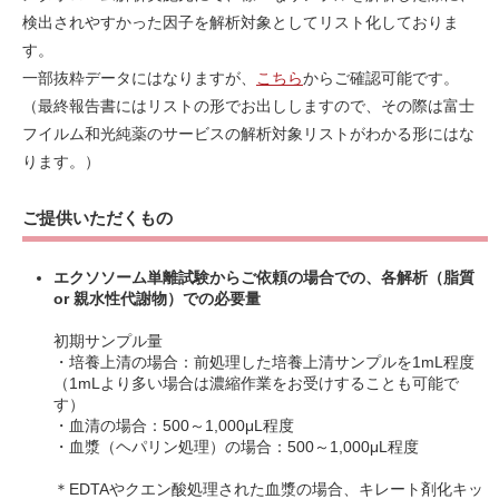
検出されやすかった因子を解析対象としてリスト化しておりま
す。
一部抜粋データにはなりますが、
こちら
からご確認可能です。
（最終報告書にはリストの形でお出ししますので、その際は富士
フイルム和光純薬のサービスの解析対象リストがわかる形にはな
ります。）
ご提供いただくもの
エクソソーム単離試験からご依頼の場合での、各解析（脂質
or 親水性代謝物）での必要量
初期サンプル量
・培養上清の場合：前処理した培養上清サンプルを1mL程度
（1mLより多い場合は濃縮作業をお受けすることも可能で
す）
・血清の場合：500～1,000μL程度
・血漿（ヘパリン処理）の場合：500～1,000μL程度
＊EDTAやクエン酸処理された血漿の場合、キレート剤化キッ