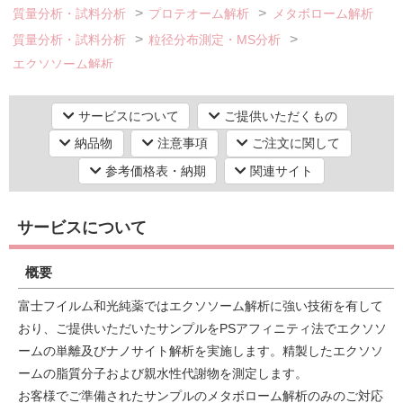
質量分析・試料分析
プロテオーム解析
メタボローム解析
質量分析・試料分析
粒径分布測定・MS分析
エクソソーム解析
研究機器オンライン
ラボプランニング
サービスについて
ご提供いただくもの
納品物
注意事項
ご注文に関して
実験フローガイド
参考価格表・納期
関連サイト
ワケンG オンラインショップ
サービスについて
和研薬 ホームページ
概要
富士フイルム和光純薬ではエクソソーム解析に強い技術を有して
おり、ご提供いただいたサンプルをPSアフィニティ法でエクソソ
ームの単離及びナノサイト解析を実施します。精製したエクソソ
ームの脂質分子および親水性代謝物を測定します。
お客様でご準備されたサンプルのメタボローム解析のみのご対応