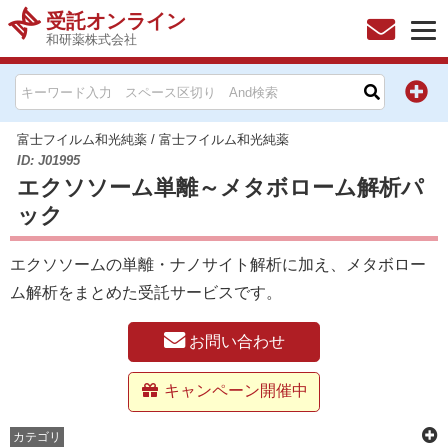
受託オンライン
和研薬株式会社
HOME
お問い合わせ
富士フイルム和光純薬
/
富士フイルム和光純薬
ID: J01995
エクソソーム単離～メタボローム解析パ
お知らせ
ック
キャンペーン情報一覧
エクソソームの単離・ナノサイト解析に加え、メタボロー
製品カテゴリー一覧
ム解析をまとめた受託サービスです。
メーカー別索引
お問い合わせ
販売元別索引
キャンペーン開催中
カテゴリ
ご利用ガイド