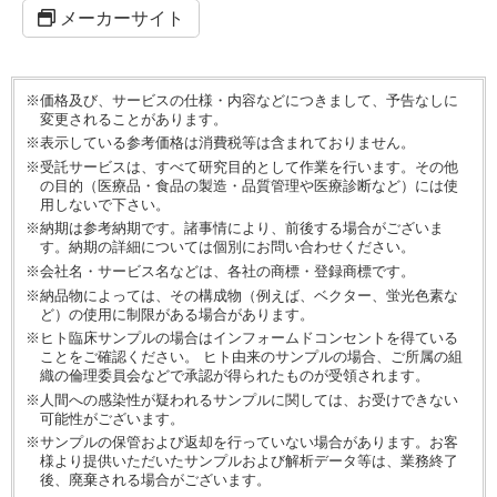
メーカーサイト
※価格及び、サービスの仕様・内容などにつきまして、予告なしに
変更されることがあります。
※表示している参考価格は消費税等は含まれておりません。
※受託サービスは、すべて研究目的として作業を行います。その他
の目的（医療品・食品の製造・品質管理や医療診断など）には使
用しないで下さい。
※納期は参考納期です。諸事情により、前後する場合がございま
す。納期の詳細については個別にお問い合わせください。
※会社名・サービス名などは、各社の商標・登録商標です。
※納品物によっては、その構成物（例えば、ベクター、蛍光色素な
ど）の使用に制限がある場合があります。
※ヒト臨床サンプルの場合はインフォームドコンセントを得ている
ことをご確認ください。 ヒト由来のサンプルの場合、ご所属の組
織の倫理委員会などで承認が得られたものが受領されます。
※人間への感染性が疑われるサンプルに関しては、お受けできない
可能性がございます。
※サンプルの保管および返却を行っていない場合があります。お客
様より提供いただいたサンプルおよび解析データ等は、業務終了
後、廃棄される場合がございます。