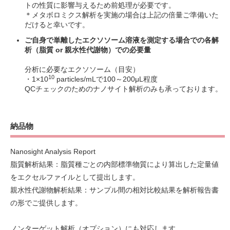
トの性質に影響与えるため前処理が必要です。
＊メタボロミクス解析を実施の場合は上記の倍量ご準備いた
だけると幸いです。
ご自身で単離したエクソソーム溶液を測定する場合での各解
析（脂質 or 親水性代謝物）での必要量
分析に必要なエクソソーム（目安）
10
・1×10
particles/mLで100～200μL程度
QCチェックのためのナノサイト解析のみも承っております。
納品物
Nanosight Analysis Report
脂質解析結果：脂質種ごとの内部標準物質により算出した定量値
をエクセルファイルとして提出します。
親水性代謝物解析結果：サンプル間の相対比較結果を解析報告書
の形でご提供します。
ノンターゲット解析（オプション）にも対応します。