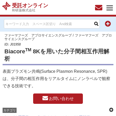
受託オンライン
和研薬株式会社
HOME
お問い合わせ
ファーマフーズ アプロサイエンスグループ
/
ファーマフーズ アプロ
サイエンスグループ
ID: J01958
お知らせ
TM
Biacore
8Kを用いた分子間相互作用解
析
キャンペーン情報一覧
表面プラズモン共鳴(Surface Plasmon Resonance, SPR)
製品カテゴリー一覧
は、分子間の相互作用をリアルタイムにノンラベルで観察
できる技術です。
メーカー別索引
お問い合わせ
販売元別索引
カテゴリ
ご利用ガイド