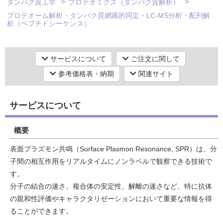
タンパク質工学
プロテオミクス（タンパク質解析）
プロテオーム解析・タンパク質網羅的同定・LC-MS分析・配列解
析（ペプチドシーケンス）
研究機器オンライン
サービスについて
ご注文に関して
ラボプランニング
参考価格表・納期
関連サイト
実験フローガイド
サービスについて
ワケンG オンラインショップ
概要
和研薬 ホームページ
表面プラズモン共鳴（Surface Plasmon Resonance, SPR）は、分
子間の相互作用をリアルタイムにノンラベルで観察できる技術で
す。
分子の結合の速さ、複合体の安定性、解離の速さなど、特に抗体
の親和性評価やキャラクタリゼーションにおいて重要な情報を得
ることができます。