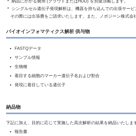
＊ 納品にかかる費用 (クラウドまたはHDD) を別途頂戴します。
＊ シングルセル遺伝子発現解析は、機器を持ち込んでの出張サービ
その際には出張費をご請求いたします。また、ノボジーン株式会社
バイオインフォマティクス解析 供与物
FASTQデータ
サンプル情報
生物種
着目する細胞のマーカー遺伝子名および割合
発現に着目している遺伝子
納品物
下記に加え、目的に応じて実施した高次解析の結果を納品いたしま
報告書