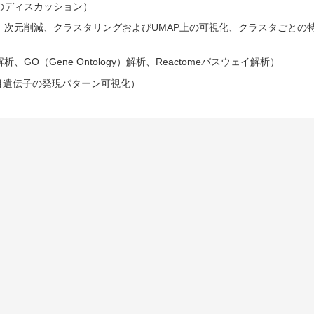
のディスカッション）
減、クラスタリングおよびUMAP上の可視化、クラスタごとの特徴遺伝子の探索
（Gene Ontology）解析、Reactomeパスウェイ解析）
推定、着目遺伝子の発現パターン可視化）