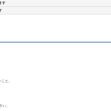
ます
す
いこと。
さい。