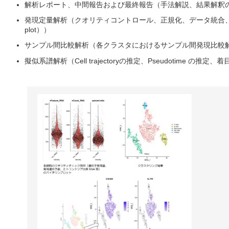
解析レポート、中間報告および最終報告（手法解説、結果解釈
発現定量解析（クオリティコントロール、正規化、データ統合、次元削
plot））
サンプル間比較解析（各クラスタにおけるサンプル間発現比較解析、GO
擬似系譜解析（Cell trajectoryの推定、Pseudotime の