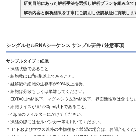
研究目的にあった解析手法を選択し解析プランを組み立て
解析内容と解析結果を丁寧にご説明し仮説検証に貢献しま
シングルセルRNAシーケンス サンプル要件 / 注意事項
サンプルタイプ：細胞
・凍結状態であること
6
・細胞数は10
細胞以上であること。
・融解後の細胞の生存率が90%以上推奨。
・細胞は分散もしくは単離してください。
・EDTA0.1mM以下、マグネシウム3mM以下、界面活性剤は含まな
・細胞サイズが直径30μm以下であること。
・40μmのフィルターにかけてください。
・凍結の際にはセルバンカー等を用いてください。
＊ ヒトおよびマウス以外の生物種をご希望の場合は、お問合せくだ