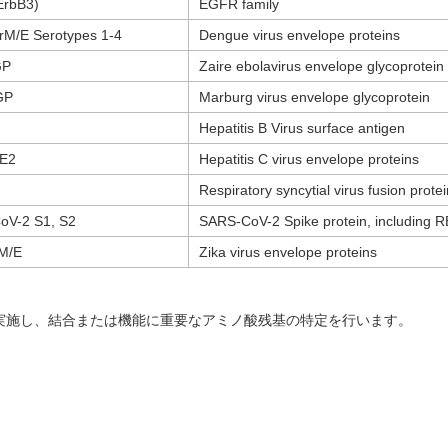
ErbB3)
EGFR family
M/E Serotypes 1-4
Dengue virus envelope proteins
GP
Zaire ebolavirus envelope glycoprotein
GP
Marburg virus envelope glycoprotein
Hepatitis B Virus surface antigen
E2
Hepatitis C virus envelope proteins
Respiratory syncytial virus fusion protei
oV-2 S1, S2
SARS-CoV-2 Spike protein, including 
rM/E
Zika virus envelope proteins
実施し、結合または機能に重要なアミノ酸残基の特定を行います。