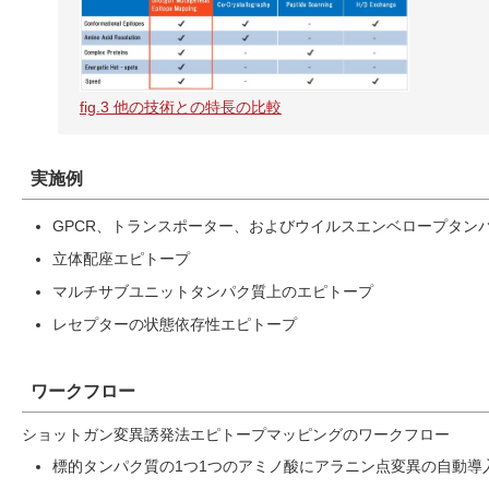
fig.3 他の技術との特長の比較
実施例
GPCR、トランスポーター、およびウイルスエンベロープタン
立体配座エピトープ
マルチサブユニットタンパク質上のエピトープ
レセプターの状態依存性エピトープ
ワークフロー
ショットガン変異誘発法エピトープマッピングのワークフロー
標的タンパク質の1つ1つのアミノ酸にアラニン点変異の自動導