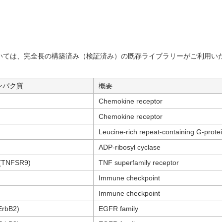
いては、完全長の構築済み（検証済み）の既存ライブラリーがご利用い
ンパク質
概要
Chemokine receptor
Chemokine receptor
Leucine-rich repeat-containing G-prote
ADP-ribosyl cyclase
(TNFSR9)
TNF superfamily receptor
Immune checkpoint
Immune checkpoint
ErbB2)
EGFR family