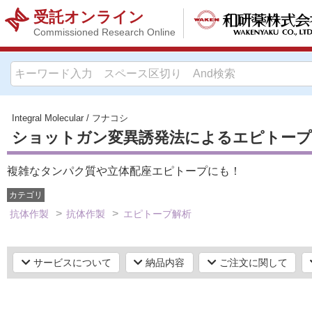
受託オンライン
Commissioned Research Online
Integral Molecular
/
フナコシ
ショットガン変異誘発法によるエピトー
複雑なタンパク質や立体配座エピトープにも！
カテゴリ
抗体作製
抗体作製
エピトープ解析
サービスについて
納品内容
ご注文に関して