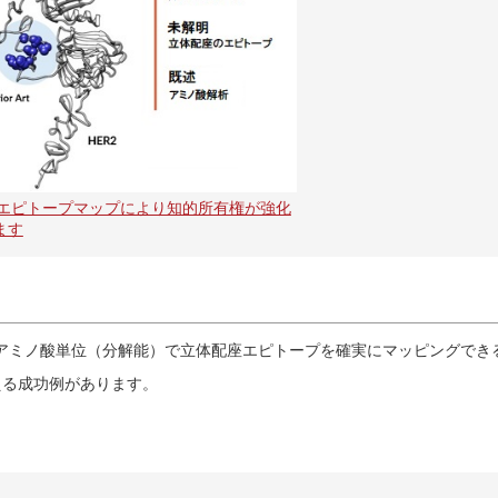
g.2 エピトープマップにより知的所有権が強化
ます
技術は、単一アミノ酸単位（分解能）で立体配座エピトープを確実にマッピング
超える成功例があります。