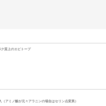
パク質上のエピトープ
入（アミノ酸が元々アラニンの場合はセリン点変異）