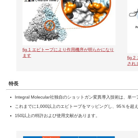
fig.1 エピトープにより作用機序が明らかになり
ます
fi
され
特長
Integral Molecular社独自のショットガン変異導入
これまでに1,000以上のエピトープをマッピングし、95％を
150以上の特許および使用文献があります。