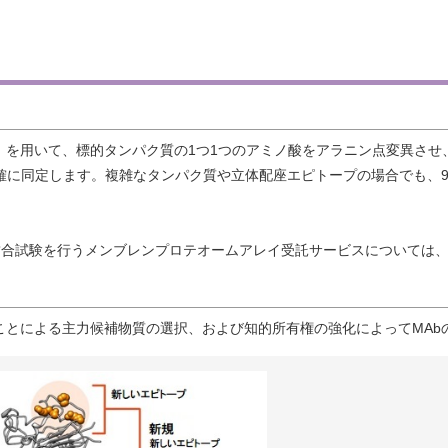
）を用いて、標的タンパク質の1つ1つのアミノ酸をアラニン点変異させ
確に同定します。複雑なタンパク質や立体配座エピトープの場合でも、95
どとの結合試験を行うメンブレンプロテオームアレイ受託サービスについては
ことによる主力候補物質の選択、および知的所有権の強化によってMAb