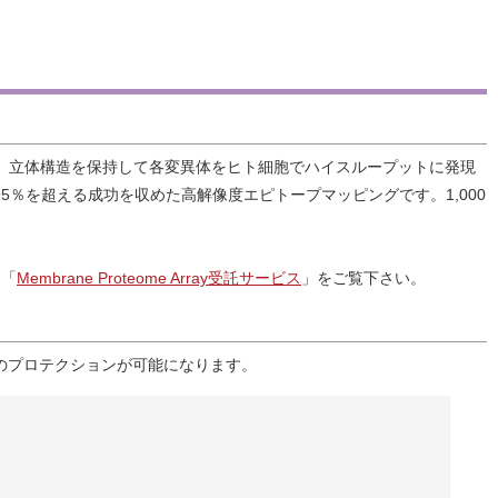
、立体構造を保持して各変異体をヒト細胞でハイスループットに発現
％を超える成功を収めた高解像度エピトープマッピングです。1,000
、「
Membrane Proteome Array受託サービス
」をご覧下さい。
のプロテクションが可能になります。