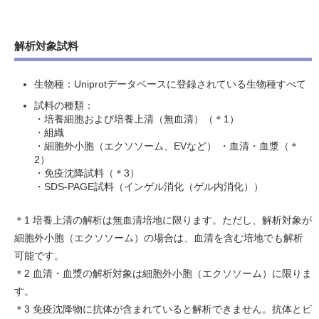
解析対象試料
生物種：Uniprotデータベースに登録されている生物種すべて
試料の種類：
・培養細胞および培養上清（無血清）（＊1）
・組織
・細胞外小胞（エクソソーム、EVなど） ・血清・血漿（＊
2）
・免疫沈降試料（＊3）
・SDS‐PAGE試料（インゲル消化（ゲル内消化））
＊1 培養上清の解析は無血清培地に限ります。ただし、解析対象が
細胞外小胞（エクソソーム）の場合は、血清を含む培地でも解析
可能です。
＊2 血清・血漿の解析対象は細胞外小胞（エクソソーム）に限りま
す。
＊3 免疫沈降物に抗体が含まれていると解析できません。抗体とビ