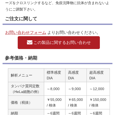
ーズをクロスリンクするなど、免疫沈降物に抗体が含まれないよ
うにご調製下さい。
ご注文に関して
お問い合わせフォーム
よりお問い合わせください。
この製品に関するお問い合わせ
参考価格・納期
標準感度
高感度
超高感度
解析メニュー
DIA
DIA
DIA
タンパク質同定数
～8,000
～9,000
～12,000
（HeLa細胞の例）
￥55,000
￥65,000
￥150,000
価格（税抜）
/ 検体
/ 検体
/ 検体
納期
～6週間
～6週間
～6週間