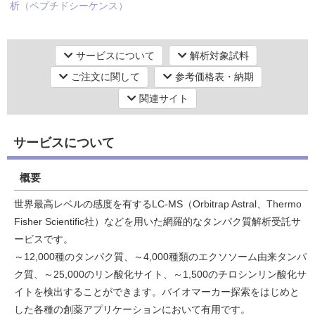
析（ペプチドシーケンス）
質量分析・試料分析
プロテオーム解析
LC-MS解析
研究機器オンライン
サービスについて
解析対象試料
ご注文に関して
参考価格表・納期
ラボプランニング
関連サイト
実験フローガイド
サービスについて
ワケンG オンラインショップ
概要
和研薬 ホームページ
世界最高レベルの感度を有するLC-MS（Orbitrap Astral、Thermo
Fisher Scientific社）などを用いた網羅的なタンパク質解析受託サ
ービスです。
～12,000種のタンパク質、～4,000種類のエクソソーム由来タンパ
ク質、～25,000のリン酸化サイト、～1,500のチロシンリン酸化サ
イトを検出することができます。バイオマーカー探索をはじめと
した各種の創薬アプリケーションにおいて有用です。