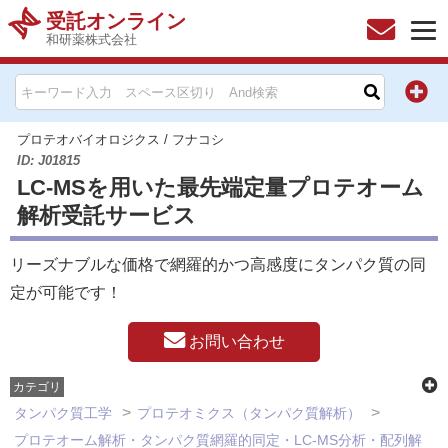
受託オンライン
和研薬株式会社
HOME
お問い合わせ
プロテオバイオロジクス
/
フナコシ
ID: J01815
LC-MSを用いた最先端定量プロテオーム
お知らせ
解析受託サービス
キャンペーン情報一覧
リーズナブルな価格で網羅的かつ高感度にタンパク質の同
製品カテゴリー一覧
定が可能です！
メーカー別索引
お問い合わせ
カテゴリ
販売元別索引
タンパク質工学
プロテオミクス（タンパク質解析）
プロテオーム解析・タンパク質網羅的同定・LC-MS分析・配列解
ご利用ガイド