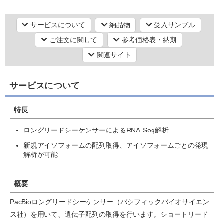
シーケンス（塩基配列）解析
次世代シーケンス（NGS）解析【ロングリード シーケンス （1分
サービスについて
納品物
受入サンプル
子シーケンス）】
研究機器オンライン
ご注文に関して
参考価格表・納期
一分子リアルタイムDNAシーケンス
関連サイト
ラボプランニング
シーケンス（塩基配列）解析
次世代シーケンス（NGS）解析【RNAシーケンス】
サービスについて
実験フローガイド
RNA-Seq解析・TruSeq（微量）トランスクリプトーム解析
特長
ワケンG オンラインショップ
ロングリードシーケンサーによるRNA-Seq解析
和研薬 ホームページ
新規アイソフォームの配列取得、アイソフォームごとの発現
解析が可能
概要
PacBioロングリードシーケンサー（パシフィックバイオサイエン
ス社）を用いて、遺伝子配列の取得を行います。ショートリード