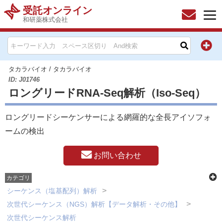
受託オンライン
和研薬株式会社
HOME
お問い合わせ
タカラバイオ
/
タカラバイオ
ID: J01746
ロングリードRNA-Seq解析（Iso-Seq）
お知らせ
ロングリードシーケンサーによる網羅的な全長アイソフォ
キャンペーン情報一覧
ームの検出
製品カテゴリー一覧
お問い合わせ
メーカー別索引
カテゴリ
シーケンス（塩基配列）解析
販売元別索引
次世代シーケンス（NGS）解析【データ解析・その他】
次世代シーケンス解析
ご利用ガイド