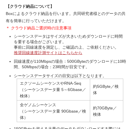
【クラウド納品について】
Boxによるクラウド納品を行います。共同研究者様とのデータの共
有を簡単に行っていただけます。
＊ クラウド納品ご選択時の注意事項
シーケンスデータはサイズが大きいためダウンロードに時間
を要する場合がございます。
事前に回線速度を測定し、ご確認の上、ご依頼ください。
推奨回線速度計測サイトはこちらから
回線速度が110Mbpsの場合：500GByteのダウンロードに10時
間、50Mbpsの場合：23時間が目安です。
シーケンスデータサイズの目安は以下となります。
エクソームシーケンスやRNA-Seq
約5GByte／検
（シーケンスデータ量 5～6Gbase／
体
検体）
全ゲノムシーケンス
約70GByte／
（シーケンスデータ量 90Gbase／検
検体
体）
150GByteを超える大量のデータをダウンロードする際には