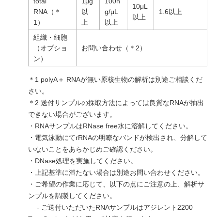
total
1μg
100n
10μL
RNA（＊
以
g/μL
1.6以上
以上
1）
上
以上
組織・細胞
（オプショ
お問い合わせ（＊2）
ン）
＊1 polyA＋ RNAが無い原核生物の解析は別途ご相談くだ
さい。
＊2 送付サンプルの採取方法によっては良質なRNAが抽出
できない場合がございます。
・RNAサンプルはRNase free水に溶解してください。
・電気泳動にてrRNAの明瞭なバンドが検出され、分解して
いないことをあらかじめご確認ください。
・DNase処理を実施してください。
・上記基準に満たない場合は別途お問い合わせください。
・ご希望の作業に応じて、以下の点にご注意の上、解析サ
ンプルを調製してください。
- ご送付いただいたRNAサンプルはアジレント2200