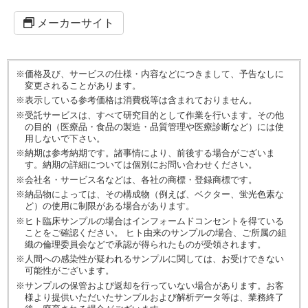
メーカーサイト
※価格及び、サービスの仕様・内容などにつきまして、予告なしに
変更されることがあります。
※表示している参考価格は消費税等は含まれておりません。
※受託サービスは、すべて研究目的として作業を行います。その他
の目的（医療品・食品の製造・品質管理や医療診断など）には使
用しないで下さい。
※納期は参考納期です。諸事情により、前後する場合がございま
す。納期の詳細については個別にお問い合わせください。
※会社名・サービス名などは、各社の商標・登録商標です。
※納品物によっては、その構成物（例えば、ベクター、蛍光色素な
ど）の使用に制限がある場合があります。
※ヒト臨床サンプルの場合はインフォームドコンセントを得ている
ことをご確認ください。 ヒト由来のサンプルの場合、ご所属の組
織の倫理委員会などで承認が得られたものが受領されます。
※人間への感染性が疑われるサンプルに関しては、お受けできない
可能性がございます。
※サンプルの保管および返却を行っていない場合があります。お客
様より提供いただいたサンプルおよび解析データ等は、業務終了