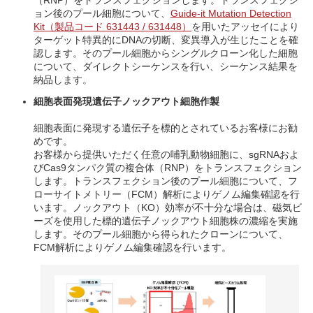
（RNP）をトランスフェクションします。トランスフェクシ
ョン後のプール細胞について、
Guide-it Mutation Detection
Kit（製品コード 631443 / 631448）
を用いたアッセイにより
ターゲット特異的にDNAの切断、変異導入が生じたことを確
認します。そのプール細胞からシングルクローン化した細胞
について、ダイレクトシーケンスを行い、シーケンス結果を
納品します。
細胞表面発現遺伝子ノックアウト細胞作製
細胞表面に発現する遺伝子を標的とされているお客様にお勧
めです。
お客様から提供いただく任意の哺乳動物細胞に、sgRNAおよ
びCas9タンパク質の複合体（RNP）をトランスフェクション
します。トランスフェクション後のプール細胞について、フ
ローサイトメトリー（FCM）解析によりゲノム編集確認を行
います。ノックアウト（KO）効率が不十分な場合は、磁気ビ
ーズを使用した標的遺伝子ノックアウト細胞株の濃縮を実施
します。そのプール細胞から得られたクローンについて、
FCM解析によりゲノム編集確認を行います。