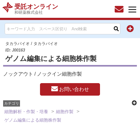
受託オンライン
和研薬株式会社
HOME
お問い合わせ
タカラバイオ
/
タカラバイオ
ID: J00163
ゲノム編集による細胞株作製
お知らせ
ノックアウト / ノックイン細胞作製
キャンペーン情報一覧
お問い合わせ
製品カテゴリー一覧
カテゴリ
メーカー別索引
細胞解析・作製・培養
細胞作製
ゲノム編集による細胞株作製
販売元別索引
ご利用ガイド