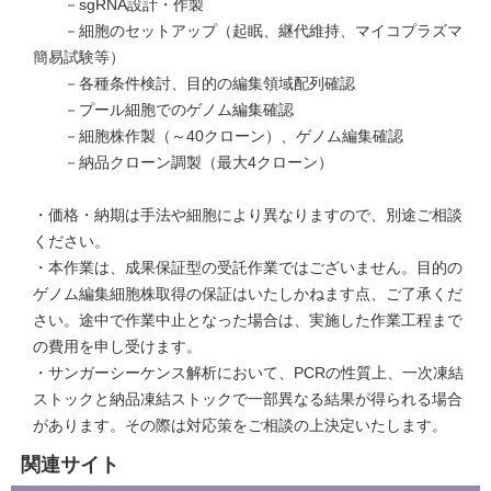
－sgRNA設計・作製
－細胞のセットアップ（起眠、継代維持、マイコプラズマ
簡易試験等）
－各種条件検討、目的の編集領域配列確認
－プール細胞でのゲノム編集確認
－細胞株作製（～40クローン）、ゲノム編集確認
－納品クローン調製（最大4クローン）
・価格・納期は手法や細胞により異なりますので、別途ご相談
ください。
・本作業は、成果保証型の受託作業ではございません。目的の
ゲノム編集細胞株取得の保証はいたしかねます点、ご了承くだ
さい。途中で作業中止となった場合は、実施した作業工程まで
の費用を申し受けます。
・サンガーシーケンス解析において、PCRの性質上、一次凍結
ストックと納品凍結ストックで一部異なる結果が得られる場合
があります。その際は対応策をご相談の上決定いたします。
関連サイト