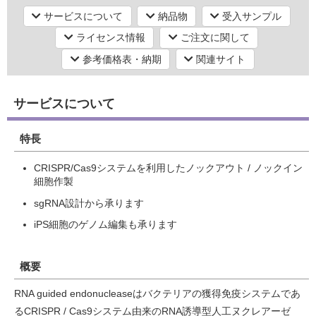
サービスについて
納品物
受入サンプル
ライセンス情報
ご注文に関して
研究機器オンライン
参考価格表・納期
関連サイト
ラボプランニング
サービスについて
実験フローガイド
特長
ワケンG オンラインショップ
CRISPR/Cas9システムを利用したノックアウト / ノックイン
細胞作製
和研薬 ホームページ
sgRNA設計から承ります
iPS細胞のゲノム編集も承ります
概要
RNA guided endonucleaseはバクテリアの獲得免疫システムであ
るCRISPR / Cas9システム由来のRNA誘導型人工ヌクレアーゼ