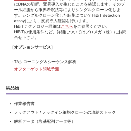
にDNAの切断、変異導入が生じたことを確認します。そのプ
ール細胞から限界希釈法等によりシングルクローン化しま
す。シングルクローン化した細胞についてHiBiT detection
assayにより、変異導入確認を行います。
HiBiTテクノロジー詳細は
こちら
をご参照ください。
HiBiTの使用条件など、詳細についてはプロメガ（株）にお問
合せ下さい。
［オプションサービス］
・TAクローニング＆シーケンス解析
・
オフターゲット領域予測
納品物
作業報告書
ノックアウト / ノックイン細胞クローンの凍結ストック
解析データ（塩基配列データ等）