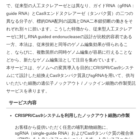
で、従来型の人工ヌクレアーゼとは異なり、ガイドRNA（gRNA：
guide RNA）とCas9エンドヌクレアーゼ（タンパク質）の二つの
異なる分子が、標的DNA配列の認識とDNA二本鎖切断の働きをそ
れぞれ別々に担います。こうした特徴から、従来型人工ヌクレア
ーゼに対しRNA guided endonucleaseの設計が比較的容易である
一方、本法は、従来技術と同等のゲノム編集効果が得られるこ
と、ならびに、複数箇所の同時ゲノム編集が容易に行えることな
どから、新たなゲノム編集法として注目を集めています。
本サービスは、ゲノムへの変異導入を目的にCRISPR/Cas9システ
ムにて設計した組換えCas9タンパク質及びsgRNAを用いて、供与
いただいた細胞の遺伝子ノックアウト / ノックイン細胞の作製受託
サービスを承ります。
サービス内容
CRISPR/Cas9システムを利用したノックアウト細胞の作製
お客様から提供いただく任意の哺乳動物細胞に、
sgRNA（single-guide RNA）およびCas9タンパク質の複合体