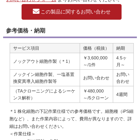
この製品に関するお問い合わせ
参考価格・納期
サービス項目
価格（税抜）
納期
￥3,600,000
4.5ヶ
ノックアウト細胞作製（＊1）
～/1件
月～
ノックイン細胞作製、一塩基置
お問い
お問い合わせ
換変異導入細胞作製等
合わせ
（TAクローニングによるシーケ
￥480,000
4週間
ンス解析）
～/5クローン
＊1 株化細胞の下記作業仕様での参考価格です。細胞種（iPS細
胞など）、また作業内容によって、費用が異なりますので、詳
細はお問い合わせください。
＜作業仕様＞