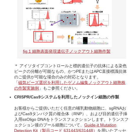
fig.1 細胞表面発現遺伝子ノックアウト細胞作製
＊ アイソタイプコントロールと標的遺伝子の抗体による染色
ピークの分離が可能なもの、かつPEまたはAPC直接標識抗体
のご提供が可能な場合のみの対応となります。
「
磁気ビーズ選択を利用したゲノム編集ノックアウト細胞株
の作製実施例
」もご参照ください。
CRISPR/Cas9システムを利用したノックイン細胞の作製
お客様からご提供いただく任意の哺乳動物細胞に、sgRNAお
よびCas9タンパク質の複合体（RNP）、および目的遺伝子挿
入用ssOligo DNAをトランスフェクションします。トランスフ
ェクション後のプール細胞について、
Guide-it Mutation
Detection Kit（製品コード 631443/631448）
を用いたアッセ