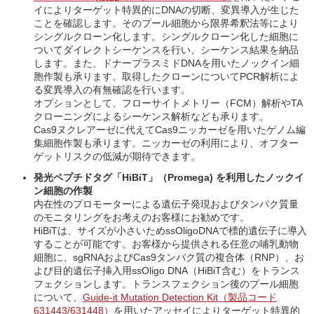
イによりターゲット特異的にDNAの切断、変異導入が生じた
ことを確認します。そのプール細胞から限界希釈法等により
シングルクローン化します。シングルクローン化した細胞に
ついてダイレクトシーケンスを行い、シーケンス結果を納品
します。また、ドナープラスミドDNAを用いたノックイン細
胞作製も承ります。取得したクローンについてPCR解析によ
る変異導入の有無確認を行います。
オプションとして、フローサイトメトリー（FCM）解析やTA
クローニングによるシーケンス解析なども承ります。
Cas9ヌクレアーゼに代えてCas9ニッカーゼを用いたゲノム編
集細胞作製も承ります。ニッカーゼの利用により、オフター
ゲットリスクの低減が期待できます。
発光ペプチドタグ「HiBiT」（Promega) を利用したノックイ
ン細胞の作製
内在性のプロモーターによる遺伝子発現およびタンパク質量
のモニタリングをお考えのお客様にお勧めです。
HiBiTは、サイズが小さいためssOligoDNAで標的遺伝子に導入
することが可能です。お客様から提供される任意の哺乳動物
細胞に、sgRNAおよびCas9タンパク質の複合体（RNP）、お
よび目的遺伝子挿入用ssOligo DNA（HiBiT含む）をトランス
フェクションします。トランスフェクション後のプール細胞
について、
Guide-it Mutation Detection Kit（製品コード
631443/631448）
を用いたアッセイによりターゲット特異的