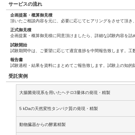
サービスの流れ
企画提案・概算御見積
頂いたご相談内容を元に、必要に応じてヒアリングをさせて頂き
正式御見積
企画提案・概算御見積に同意頂けましたら、詳細な試験内容を詰
試験開始
試験期間中は、ご要望に応じて適宜進捗を中間報告致します。工
報告書
試験過程・結果を資料にまとめてご報告致します。試験上の知的
受託実例
大腸菌発現系を用いたヘテロ3量体の発現・精製
5 kDaの天然変性タンパク質の発現・精製
動物臓器からの酵素精製