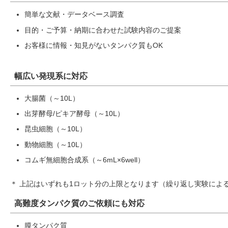
簡単な文献・データベース調査
目的・ご予算・納期に合わせた試験内容のご提案
お客様に情報・知見がないタンパク質もOK
幅広い発現系に対応
大腸菌（～10L）
出芽酵母/ピキア酵母（～10L）
昆虫細胞（～10L）
動物細胞（～10L）
コムギ無細胞合成系（～6mL×6well）
＊ 上記はいずれも1ロット分の上限となります（繰り返し実験によ
高難度タンパク質のご依頼にも対応
膜タンパク質