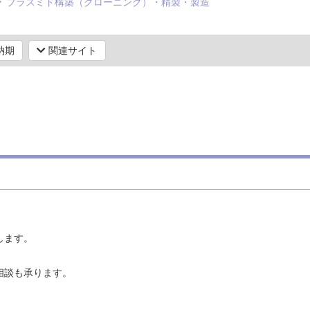
プラスミド構築（クローニング）・精製・製造
納期
関連サイト
します。
相談も承ります。