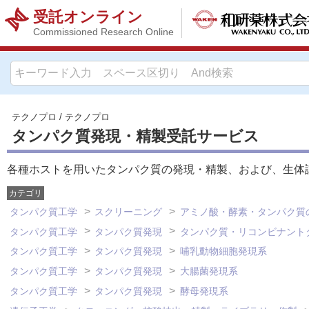
受託オンライン
Commissioned Research Online
テクノプロ
/
テクノプロ
タンパク質発現・精製受託サービス
各種ホストを用いたタンパク質の発現・精製、および、生体
カテゴリ
タンパク質工学
スクリーニング
アミノ酸・酵素・タンパク質
タンパク質工学
タンパク質発現
タンパク質・リコンビナント
タンパク質工学
タンパク質発現
哺乳動物細胞発現系
タンパク質工学
タンパク質発現
大腸菌発現系
タンパク質工学
タンパク質発現
酵母発現系