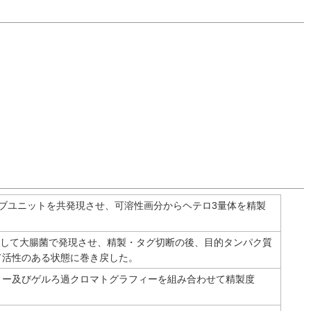
。
ブユニットを共発現させ、可溶性画分からヘテロ3量体を精製
質として大腸菌で発現させ、精製・タグ切断の後、目的タンパク質
て活性のある状態に巻き戻した。
ィー及びゲルろ過クロマトグラフィーを組み合わせて精製度