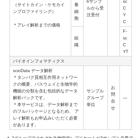
6サンプ
sc
（サイトカイン・ケモカイ
養
ルから受
C
ンプロファイリング）
細
注受付
Y
胞
C
＊アレイ解析までの価格
F-
組
sc
織
C
YT
バイオインフォマティクス
scioData データ解析
＊タンパク質相互作用ネットワー
クの概要、パスウェイと生物学的
お
機能の分類を含む包括的なデータ
サンプル
問
解析パックです。
グループ
―
合
＊本サービスは、データ解析まで
単位
せ
のフルパッケージとなるため、 ア
レイ解析もお申込みいただく必要
があります。