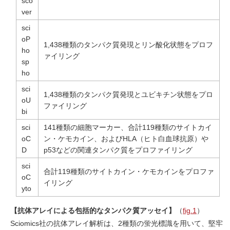
sco
ver
sci
oP
1,438種類のタンパク質発現とリン酸化状態をプロフ
ho
ァイリング
sp
ho
sci
1,438種類のタンパク質発現とユビキチン状態をプロ
oU
ファイリング
bi
sci
141種類の細胞マーカー、合計119種類のサイトカイ
oC
ン・ケモカイン、およびHLA（ヒト白血球抗原）や
D
p53などの関連タンパク質をプロファイリング
sci
合計119種類のサイトカイン・ケモカインをプロファ
oC
イリング
yto
【抗体アレイによる包括的なタンパク質アッセイ】
（
fig.1
）
Sciomics社の抗体アレイ解析は、2種類の蛍光標識を用いて、堅牢