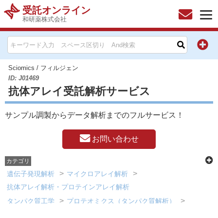
受託オンライン
和研薬株式会社
HOME
お問い合わせ
Sciomics
/
フィルジェン
ID: J01469
抗体アレイ受託解析サービス
お知らせ
サンプル調製からデータ解析までのフルサービス！
キャンペーン情報一覧
お問い合わせ
製品カテゴリー一覧
カテゴリ
メーカー別索引
遺伝子発現解析
マイクロアレイ解析
抗体アレイ解析・プロテインアレイ解析
販売元別索引
タンパク質工学
プロテオミクス（タンパク質解析）
抗体マイクロアレイ作製・解析サービス
ご利用ガイド