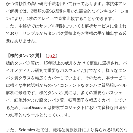
かつ信頼性の高い研究手法を用いて行っております。本抗体アレ
イ解析では、2種類の蛍光標識を用いた競合的なインキュベーショ
ンにより、1枚のアレイ上で直接比較することができます。
また、本解析ではサンプル調製についても解析サービスに含まれ
ており、サンプルからタンパク質抽出をお客様の手で抽出する必
要はありません。
【標的タンパク質】
（
fig.2
）
標的タンパク質は、15年以上の歳月をかけて慎重に選択され、バ
イオメディカル研究で重要なパスウェイだけでなく、様々なタン
パク質クラスを幅広くカバーしています。そのため、本サービス
は様々な生体試料からのハイコンテントなタンパク質発現レベル
解析に最適です。標的タンパク質には、多くの重要なパスウェ
イ、細胞外および膜タンパク質、転写因子を幅広くカバーしてい
るため、scioDiscover は探索プロジェクトにおいて多様な用途か
つ効率的なツールとなっています。
また、Sciomics 社では、厳格な抗原設計により得られる特異的な