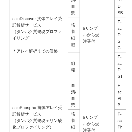
血
D
漿
SB
scioDiscover 抗体アレイ受
F-
託解析サービス
培
6サンプ
sc
（タンパク質発現プロファ
養
ルから受
D
イリング）
細
注受付
S
胞
C
＊アレイ解析までの価格
F-
組
sc
織
D
ST
血
F-
清/
sc
血
Ph
漿
B
scioPhospho 抗体アレイ受
託解析サービス
培
F-
6サンプ
（タンパク質発現＋リン酸
養
sc
ルから受
化プロファイリング）
細
Ph
注受付