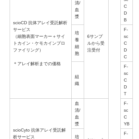
清/
C
血
D
漿
B
scioCD 抗体アレイ受託解析
サービス
F-
培
（細胞表面マーカー＋サイ
6サンプ
sc
養
トカイン・ケモカインプロ
ルから受
C
細
ファイリング）
注受付
D
胞
C
＊アレイ解析までの価格
F-
sc
組
C
織
D
T
血
F-
清/
sc
血
C
漿
YB
scioCyto 抗体アレイ受託解
F-
析サービス
培