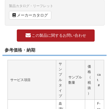
製品カタログ・リーフレット
メーカーカタログ
この製品に関するお問い合わせ
参考価格・納期
サ
価
ン
格
プ
ca
サンプル
（
サービス項目
ル
t.
数量
税
タ
＃
抜
イ
）
プ
血
F-
清/
sc