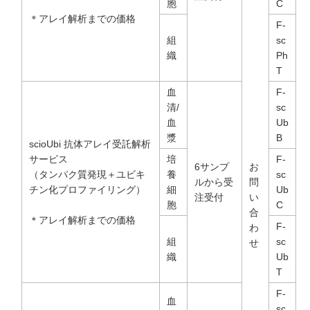
胞
C
＊アレイ解析までの価格
F-
組
sc
織
Ph
T
血
F-
清/
sc
血
Ub
漿
B
scioUbi 抗体アレイ受託解析
サービス
培
F-
6サンプ
お
（タンパク質発現＋ユビキ
養
sc
ルから受
問
チン化プロファイリング）
細
Ub
注受付
い
胞
C
合
＊アレイ解析までの価格
F-
わ
組
sc
せ
織
Ub
T
F-
血
sc