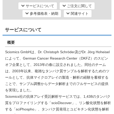
サービスについて
ご注文に関して
参考価格表・納期
関連サイト
研究機器オンライン
サービスについて
ラボプランニング
概要
実験フローガイド
Sciomics GmbHは、Dr. Christoph Schröder及びDr. Jörg Hoheisel
ワケンG オンラインショップ
によって、German Cancer Research Center（DKFZ）のスピン
オフ企業として、2013年の春に設立されました。同社のチーム
和研薬 ホームページ
は、2003年以来、複雑なタンパク質サンプルを解析するためのツ
ールとして、抗体マイクロアレイの製造・解析の経験を蓄積する
ことで、サンプル調整からデータ解析までのフルサービスの提供
を実現しました。
Sciomics社の抗体アレイ受託解析サービスでは、1,438のタンパク
質をプロファイリングする「scioDiscover」、リン酸化状態を解析
する「sciPhospho」、タンパク質発現とユビキチン化状態を解析