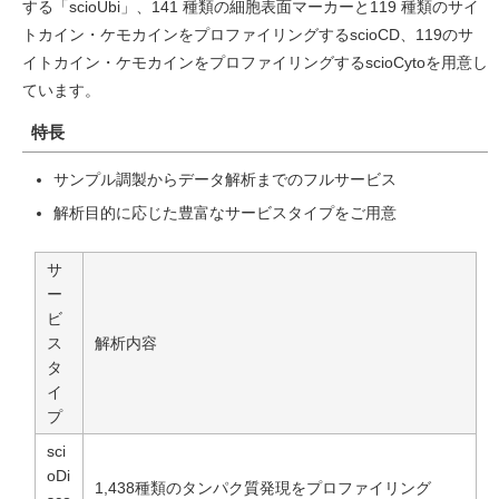
する「scioUbi」、141 種類の細胞表面マーカーと119 種類のサイ
トカイン・ケモカインをプロファイリングするscioCD、119のサ
イトカイン・ケモカインをプロファイリングするscioCytoを用意し
ています。
特長
サンプル調製からデータ解析までのフルサービス
解析目的に応じた豊富なサービスタイプをご用意
サ
ー
ビ
ス
解析内容
タ
イ
プ
sci
oDi
1,438種類のタンパク質発現をプロファイリング