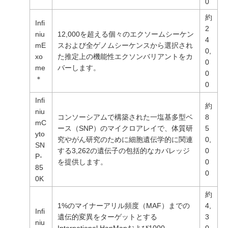
0
約
Infi
2
niu
12,000を超える個々のエクソームシーケン
4
mE
スおよび全ゲノムシーケンスから選択され
0,
xo
た推定上の機能性エクソンバリアントをカ
0
me
バーします。
0
＊
0
Infi
約
niu
コンソーシアムで構築された一塩基多型ベ
8
mC
ース（SNP）のマイクロアレイで、体質研
5
yto
究やがん研究のために細胞遺伝学的に関連
0,
SN
する3,262の遺伝子の包括的なカバレッジ
0
P-
を提供します。
0
85
0
0K
約
1%のマイナーアリル頻度（MAF）までの
4,
Infi
遺伝的変異をターゲットとする
3
niu
International HapMapおよび1000
0