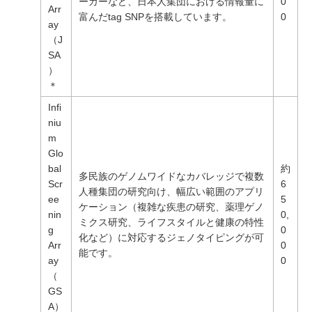
ーカーなど、日本人集団における情報量に
0
Arr
富んだtag SNPを搭載しています。
0
ay
（J
SA
）
＊
Infi
niu
m
Glo
bal
約
多民族のゲノムワイドなカバレッジで複数
Scr
6
人種集団の研究向け、幅広い範囲のアプリ
ee
5
ケーション（複雑な疾患の研究、薬理ゲノ
nin
0,
ミクス研究、ライフスタイルと健康の特性
g
0
化など）に対応するジェノタイピングが可
Arr
0
能です。
ay
0
（
GS
A）