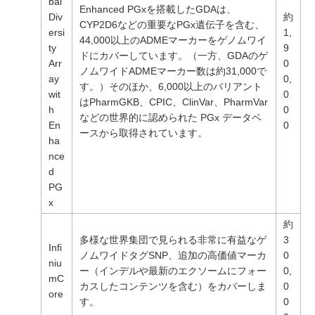
bal
Enhanced PGxを搭載したGDAは、
Div
約
CYP2D6などの重要なPGx遺伝子を含む、
ersi
1,
44,000以上のADMEマーカーをゲノムワイ
ty
9
ドにカバーしています。（一方、GDAのゲ
Arr
0
ノムワイドADMEマーカー数は約31,000で
ay
0,
す。）そのほか、6,000以上のバリアント
wit
0
はPharmGKB、CPIC、ClinVar、PharmVar
h
0
などの世界的に認められた PGx データベ
En
0
ースから取得されています。
ha
nce
d
PG
x
約
多様な世界集団で見られる非常に有益なゲ
3
Infi
ノムワイドタグSNP、追加の高価値マーカ
0
niu
ー（インデルや最新のエクソームにフォー
0,
mC
カスしたコンテンツを含む）をカバーしま
0
ore
す。
0