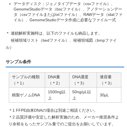
データディスク：ジェノタイプデータ（csvファイル）、
GenomeStudioデータ（bscファイル）、アノテーションデー
タ（csvファイルまたはtxtファイル）、RAWデータ（idatファ
イル）、GenomeStudioデータ作成に必要なファイル一式
＊ 連鎖解析実施時は、以下のファイルも納品します。
候補領域リスト（bedファイル）、候補領域図（bmpファイ
ル）
サンプル条件
サンプルの種類
DNA量
DNA濃度
液容量
（＊1）
（＊2）
（＊3）
（＊3）
1500ng以
50ng/μL以
精製ゲノムDNA
30μL
上
上
＊1 FFPE由来DNAの場合は別途ご相談ください。
＊2 品質評価や安定した解析実施のため、メーカー推奨条件よ
り余裕をもったサンプル量でのご提出をお願いしています。