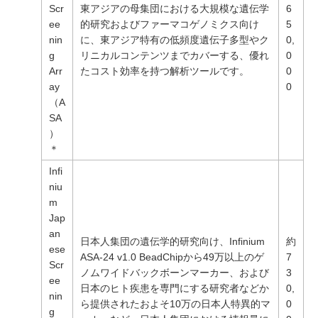
Scr
東アジアの母集団における大規模な遺伝学
6
ee
的研究およびファーマコゲノミクス向け
5
nin
に、東アジア特有の低頻度遺伝子多型やク
0,
g
リニカルコンテンツまでカバーする、優れ
0
Arr
たコスト効率を持つ解析ツールです。
0
ay
0
（A
SA
）
＊
Infi
niu
m
Jap
an
日本人集団の遺伝学的研究向け、Infinium
約
ese
ASA-24 v1.0 BeadChipから49万以上のゲ
7
Scr
ノムワイドバックボーンマーカー、および
3
ee
日本のヒト疾患を専門にする研究者などか
0,
nin
ら提供されたおよそ10万の日本人特異的マ
0
g