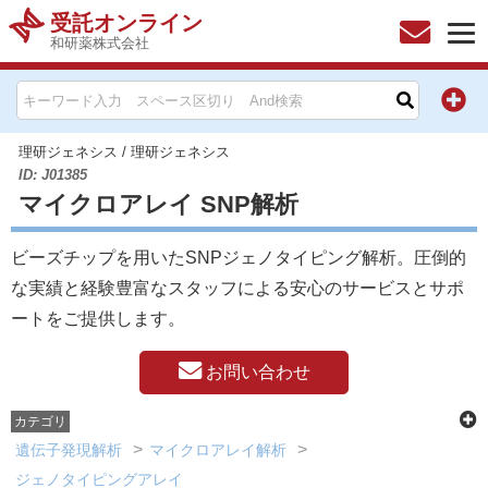
受託オンライン
和研薬株式会社
HOME
お問い合わせ
理研ジェネシス
/
理研ジェネシス
ID: J01385
マイクロアレイ SNP解析
お知らせ
ビーズチップを用いたSNPジェノタイピング解析。圧倒的
キャンペーン情報一覧
な実績と経験豊富なスタッフによる安心のサービスとサポ
製品カテゴリー一覧
ートをご提供します。
メーカー別索引
お問い合わせ
カテゴリ
販売元別索引
遺伝子発現解析
マイクロアレイ解析
ジェノタイピングアレイ
ご利用ガイド