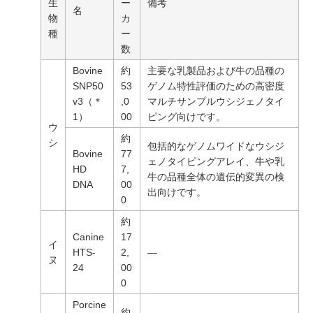
生
ー
備考
名
物
カ
種
ー
数
Bovine
約
主要な乳製品および牛の品種の
SNP50
53
ゲノム特性評価のための高密度
v3（＊
,0
マルチサンプルウシジェノタイ
1）
00
ピング向けです。
ウ
約
シ
包括的なゲノムワイドなウシジ
Bovine
77
ェノタイピングアレイ、牛や乳
HD
7,
牛の品種全体の遺伝的変異の検
DNA
00
出向けです。
0
約
Canine
17
イ
HTS-
2,
―
ヌ
24
00
0
Porcine
約