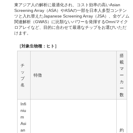
東アジア人の解析に最適化され、コスト効率の高いAsian
Screening Array（ASA）やASAの一部を日本人多型コンテン
ツと入れ替えたJapanese Screening Array（JSA）、全ゲノム
関連解析（GWAS）に比類ないパワーを発揮するOmniマイク
ロアレイなど、目的に合わせて最適なチップをお選びいただ
けます。
［対象生物種：ヒト］
搭
載
チ
マ
ッ
特徴
ー
プ
カ
名
ー
数
Infi
niu
m
Asi
an
約