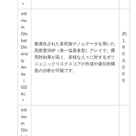
＊
Infi
niu
m
Glo
約
bal
1,
最適化された多民族ゲノムデータを用いた
Div
8
高密度SNP（単一塩基多型）アレイで、費
ersi
0
用対効果が高く、多様な人々に対するポリ
ty
0,
ジェニックリスクスコアの作成や遺伝的構
Arr
0
造の分析が可能です。
ay
0
（
0
GD
A）
＊
Infi
niu
m
Glo