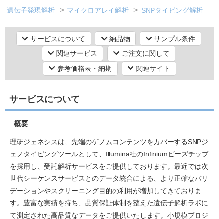
遺伝子発現解析
マイクロアレイ解析
SNPタイピング解析
研究機器オンライン
サービスについて
納品物
サンプル条件
関連サービス
ご注文に関して
ラボプランニング
参考価格表・納期
関連サイト
実験フローガイド
サービスについて
ワケンG オンラインショップ
概要
和研薬 ホームページ
理研ジェネシスは、先端のゲノムコンテンツをカバーするSNPジ
ェノタイピングツールとして、Illumina社のInfiniumビーズチップ
を採用し、受託解析サービスをご提供しております。最近では次
世代シーケンスサービスとのデータ統合による、より正確なバリ
デーションやスクリーニング目的の利用が増加してきておりま
す。豊富な実績を持ち、品質保証体制を整えた遺伝子解析ラボに
て測定された高品質なデータをご提供いたします。小規模プロジ