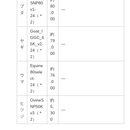
SNP80
ブ
80
v1-
―
タ
,0
24（＊
00
2）
Goat_I
約
GGC_6
ヤ
79
5K_v2-
―
ギ
,0
24（＊
00
2）
Equine
約
80sele
ウ
76
ct-
―
マ
,0
24（＊
00
2）
OvineS
約
ヒ
NP50K
5,
ツ
―
v3（＊
30
ジ
2）
0