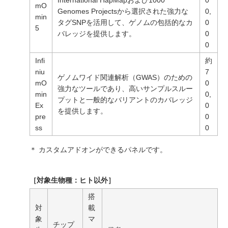
mO
Genomes Projectsから選択された強力な
0,
min
タグSNPを活用して、ゲノムの包括的なカ
0
5
バレッジを提供します。
0
0
Infi
約
niu
7
ゲノムワイド関連解析（GWAS）のための
mO
0
強力なツールであり、高いサンプルスルー
min
0,
プットと一般的なバリアントのカバレッジ
Ex
0
を提供します。
pre
0
ss
0
＊ カスタムアドオンができるパネルです。
［対象生物種：ヒト以外］
搭
対
載
象
マ
チップ