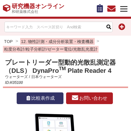
研究機器オンライン
和研薬株式会社
HOME
比較表作成
TOP
12. 物性計測・成分分析装置・検査機器
粒度分布計/粒子分析計/ゼーター電位/光散乱光度計
お問い合わせ
プレートリーダー型動的光散乱測定器
TM
（DLS） DynaPro
Plate Reader 4
お知らせ
ウォーターズ
/
日本ウォーターズ
ID:K05100
機器キャンペーン情報一覧
お問い合わせ
比較表作成
カテゴリー一覧
メーカー別索引
販売元別索引