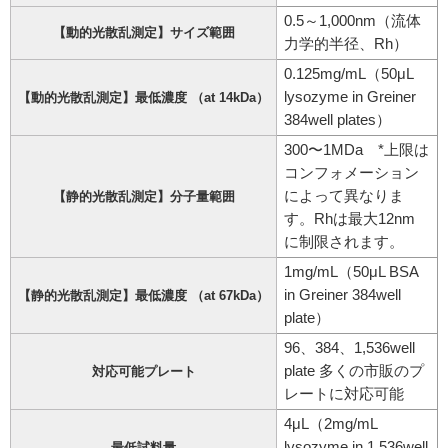
0.5～1,000nm（流体
【動的光散乱測定】サイズ範囲
力学的半径、Rh）
0.125mg/mL（50μL
lysozyme in Greiner
【動的光散乱測定】最低濃度 （at 14kDa）
384well plates）
300〜1MDa *上限は
コンフォメーション
によって異なりま
【静的光散乱測定】分子量範囲
す。Rhは最大12nm
に制限されます。
1mg/mL（50μL BSA
in Greiner 384well
【静的光散乱測定】最低濃度 （at 67kDa）
plate）
96、384、1,536well
plate 多くの市販のプ
対応可能プレート
レートに対応可能
4μL（2mg/mL
lysozyme in 1,536well
最低試料量