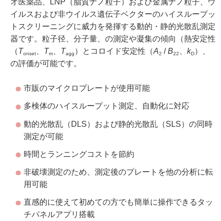
オ医薬品、LNP（脂質ナノ粒子）および金属ナノ粒子、ウ
イルスおよび非ウイルス遺伝子ベクターのハイスループッ
トスクリーニングに威力を発揮する動的・静的光散乱測定
器です。粒子径、分子量、の測定や凝集の傾向（熱安定性
（
T
、
T
、
T
）とコロイド安定性（
A
/
B
、
k
）、
onset
m
agg
2
22
D
の評価が可能です。
市販のマイクロプレートが使用可能
多検体のハイスループット測定、自動化に対応
動的光散乱（DLS）および静的光散乱（SLS）の同時
測定が可能
時間とランニングコストを節約
非破壊測定のため、測定後のプレートを他の分析に転
用可能
直感的に使えて初めての方でも簡単に操作できるタッ
チパネルアプリ搭載