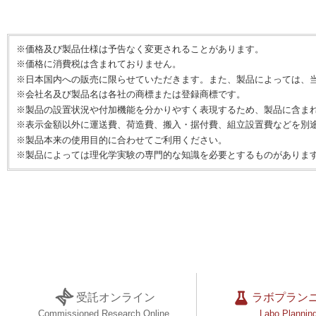
※価格及び製品仕様は予告なく変更されることがあります。
※価格に消費税は含まれておりません。
※日本国内への販売に限らせていただきます。また、製品によっては、
※会社名及び製品名は各社の商標または登録商標です。
※製品の設置状況や付加機能を分かりやすく表現するため、製品に含ま
※表示金額以外に運送費、荷造費、搬入・据付費、組立設置費などを別
※製品本来の使用目的に合わせてご利用ください。
※製品によっては理化学実験の専門的な知識を必要とするものがありま
受託オンライン
ラボプラン
Commissioned Research Online
Labo Plannin