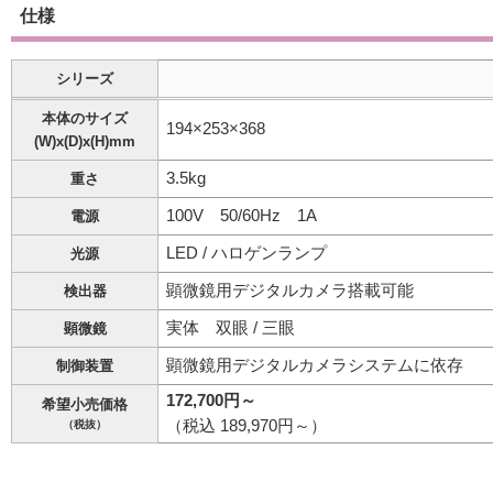
仕様
シリーズ
本体のサイズ
194×253×368
(W)x(D)x(H)mm
3.5kg
重さ
100V 50/60Hz 1A
電源
LED / ハロゲンランプ
光源
顕微鏡用デジタルカメラ搭載可能
検出器
実体 双眼 / 三眼
顕微鏡
顕微鏡用デジタルカメラシステムに依存
制御装置
172,700円～
希望小売価格
（税込 189,970円～）
（税抜）