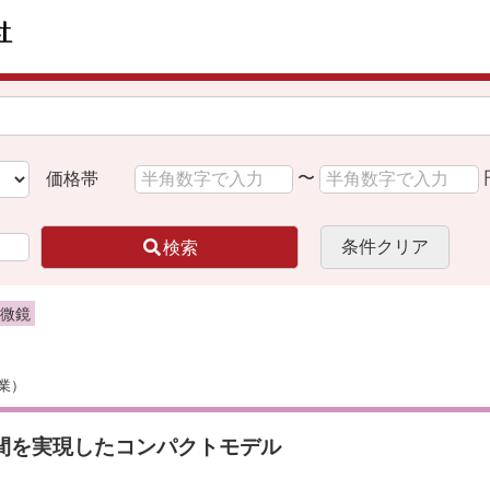
〜
価格帯
条件クリア
検索
顕微鏡
業）
間を実現したコンパクトモデル