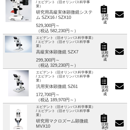
/ エビデント（旧オリンパス科学事
業）
研究用高級実体顕微鏡システ
ご利用ガイド
比較
ム SZX16 / SZX10
表作
成
529,300円～
（税込 582,230円～）
受託オンライン
エビデント（旧オリンパス科学事業）
/ エビデント（旧オリンパス科学事
業）
ラボプランニング
高級実体顕微鏡 SZX7
比較
表作
成
299,300円～
（税込 329,230円～）
実験フローガイド
エビデント（旧オリンパス科学事業）
/ エビデント（旧オリンパス科学事
ワケンG オンラインショップ
業）
汎用実体顕微鏡 SZ61
比較
表作
成
172,700円～
和研薬 ホームページ
（税込 189,970円～）
エビデント（旧オリンパス科学事業）
/ エビデント（旧オリンパス科学事
業）
研究用マクロズーム顕微鏡
比較
MVX10
表作