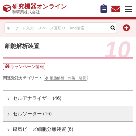
研究機器オンライン
和研薬株式会社
HOME
10
比較表作成
細胞解析装置
お問い合わせ
キャンペーン情報
お知らせ
関連受託カテゴリー：
細胞解析・作製・培養
機器キャンペーン情報一覧
セルアナライザー (46)
カテゴリー一覧
セルソーター (16)
メーカー別索引
磁気ビーズ細胞分離装置 (6)
販売元別索引