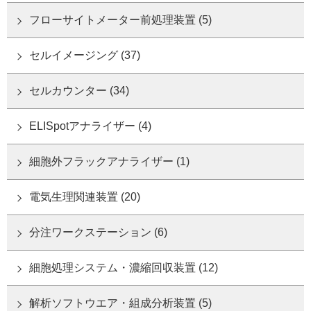
フローサイトメーター前処理装置 (5)
ご利用ガイド
セルイメージング (37)
受託オンライン
セルカウンター (34)
ラボプランニング
ELISpotアナライザー (4)
実験フローガイド
細胞外フラックアナライザー (1)
ワケンG オンラインショップ
電気生理関連装置 (20)
和研薬 ホームページ
分注ワークステーション (6)
細胞処理システム・濃縮回収装置 (12)
解析ソフトウエア・組成分析装置 (5)