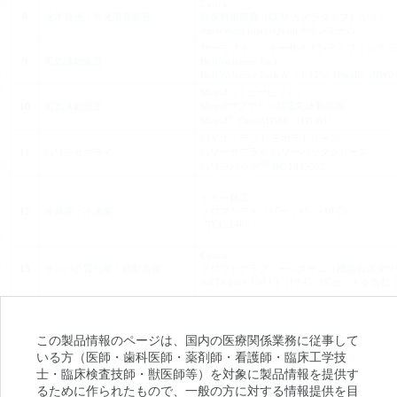
Cytiva
8
化学発光・蛍光撮影装置
画像解析装置（CCD カメラタイプ）ルミノ
Amersham ImageQuant 800システム/-
サーモフィッシャーサイエンティフィック 
9
電気泳動装置
Bolt Welcome Pack
Bolt Welcome Pack A （4-12%, 10well）/NW0
Mupid（ミューピッド）
Mupidサブマリン型電気泳動装置
10
電気泳動装置
®
Mupid
-One/AD160 （O1-01）
バイオ・ラッド ラボラトリーズ
パワーサプライ パワーパックシリーズ
11
パワーサプライ
TM
パワーパック
HC/1645052
トミー精工
12
冷蔵庫・冷凍庫
クロマトチャンバー（+3～+10℃）
-/TCC-2407
Cytiva
13
タンパク質分離・精製装置
クロマトグラフィーシステム（機能カスタマイズ） 
AKTA pure 150 L1（F9-C、PCセットを含む
サーモフィッシャーサイエンティフィック 
14
シーケンサー
シーケンシング解析システム 3500
-/3500-150
この製品情報のページは、国内の医療関係業務に従事して
モレキュラーデバイス
いる方（医師・歯科医師・薬剤師・看護師・臨床工学技
自動細胞イメージングシステム
15
セルイメージング
®
士・臨床検査技師・獣医師等）を対象に製品情報を提供す
ImageXpress
Pico/-
るために作られたもので、一般の方に対する情報提供を目
ベックマン・コールター