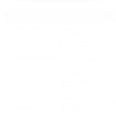
メーカー
番号
カテゴリ
商品名
シリーズ名/
プロメガ
®
1
核酸抽出・精製装置
核酸自動精製システム Maxwell
RSC Inst
®
Maxwell
RSC Instrument/AS4500
サーモフィッシャーサイエンティフィック 
2
プレートリーダー(吸光)
Multiskan SkyHigh 吸光マイクロプレート
Multiskan SkyHigh TCD/A51119700DPC
バイオ・ラッド ラボラトリーズ
エレクトロポレーター
™
3
Gene Pulser Xcell
エレクトロポレーション
（動物細胞・大腸菌・植物細胞）
コンプリートシステム/1652660J1
サーモフィッシャーサイエンティフィック 
4
リアルタイムPCR
QuantStudio 3 リアルタイム PCRシステム
Fast 96ウェル/QS3-96F
サーモフィッシャーサイエンティフィック 
5
PCR
VeritiPro サーマルサイクラー
-/VeritiPro 96
サーモフィッシャーサイエンティフィック 
6
PCR
MiniAmp Plus サーマルサイクラー
MiniAmp Plus/-
サーモフィッシャーサイエンティフィック 
微量分光蛍光光度計
7
微量分光光度計
C
NanoDrop Ultra
/NDULTRACGL