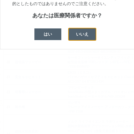
16
超遠心機（フロア型）
フロア型超遠心機 Optima X シリーズ
的としたものではありませんのでご注意ください。
Optima XPN-100/A94469
PHC
あなたは医療関係者ですか？
17
冷蔵庫・冷凍庫
ノンフロン 薬用冷蔵ショーケース（2～14℃
MPR-S500H/MPR-S500H-PJ
PHC
18
冷蔵庫・冷凍庫
研究用保冷庫（2～23℃）
はい
いいえ
MPR-722/MPR-722-PJ
PHC
19
冷蔵庫・冷凍庫
ノンフロン バイオメディカルフリーザー（-40
MDF-MU549DH/MDF-MU549DH-PJ
サーモフィッシャーサイエンティフィック（
20
超低温フリーザー
縦型超低温槽 TDEシリーズ（-86℃～-50℃）
-/TDE40086FD
ESCO（エスコ）
21
安全キャビネット
バイオハザードセフティキャビネット ClassⅡ T
AC2-2N7 G4 8”/2011434
ワケンビーテック
22
培養用シェーカー
StackShake 小型スタッカブル・バイオシェ
StackShake ヒーターモデル/WB-205QM
ホシザキ
23
製氷機
フレークアイスメーカー アンダーカウンタータ
-/FM-120K
メルク ライフサイエンス ラボウォーター
超純水製造装置 アプリケーション対応 水道
®
Milli-Q
IQ 7005（微量元素分析タイプ） /-
超純水製造装置/
24