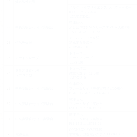
純水製造装置
メルク ライフサイエンス ラボウォーター
K1リークレス架台
-/ZRJKSTDK1
島津理化
25
中央実験台/サイド実験台
流し台 木製TWシリーズ TW1-A 大型1槽
TW1-A12/311-18935
アドバンテック東洋
26
恒温乾燥器
送風定温乾燥器
-/DRM620DE
トミー精工
27
オートクレーブ
オートクレーブ
-/LPS-500
トミー精工
微量高速遠心機
28
微量高速冷却遠心機
（フロア型）
-/MDX-310
島津理化
29
中央実験台/サイド実験台
フレームサイド中央実験台 試薬棚付
F1-NL30-B1/311-18434-01
島津理化
30
中央実験台/サイド実験台
フレームサイド実験台
FS1-12/311-18713-01
島津理化
31
中央実験台/サイド実験台
フレームサイド実験台
FS1-15/311-18714-01
CONNEXX SYSTEMS
●
電源装置
非常用小型蓄電システム LB0043PE4