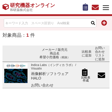
研究機器オンライン
和研薬株式会社
HOME
比較表作成
対象商品：
1
件
お問い合わせ
お問い
メーカー / 販売元
比較表
合わせ
商品名
に追加
リスト
希望小売価格
（税抜）
お知らせ
に追加
Indica Labs（インディカ ラボ） /
Visualix
機器キャンペーン情報一覧
画像解析ソフトウェア
比較表
HALO
作成
カテゴリー一覧
お問い合わせ
メーカー別索引
販売元別索引