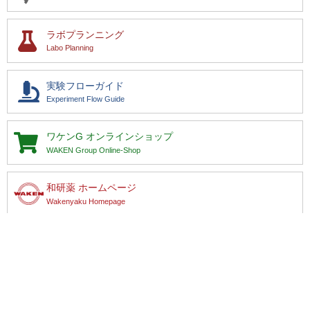
®
超高感度デジタルオートELISA Simoa
H
ビーズテクノロジー / 平面アレイテクノロジー / 
ラボプランニング
Labo Planning
最大測定1 / 4 / 8 / 10項目
4logs
お問い合わせ
実験フローガイド
Quanterix（クァンテリクス） / フィルジェン
Experiment Flow Guide
超高感度デジタルベンチトップELISAリ
®
Simoa
SR-X
ワケンG
オンラインショップ
ビーズテクノロジー / 平面アレイテクノロジー / 
WAKEN Group Online-Shop
最大測定1 / 4 / 8 / 10項目
4logs
お問い合わせ
和研薬 ホームページ
Wakenyaku Homepage
Quanterix（クァンテリクス） / フィルジェン
超高感度マルチプレックスELISAリーダー S
SP-X
※地域により取り扱いメーカーが異なる場合がございます。詳しくは各
ビーズテクノロジー / 平面アレイテクノロジー / 
拠点にお問い合わせください。
最大測定1 / 4 / 8 / 10項目
4logs
お問い合わせ
メーカー別索引
販売元別索引