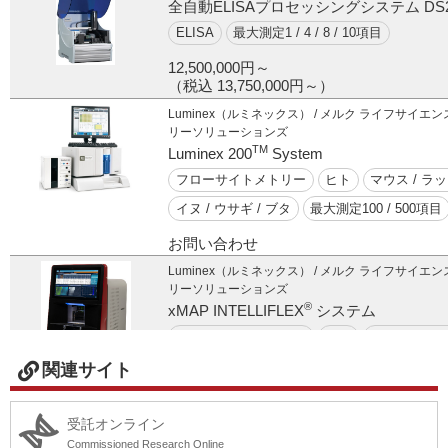
全自動ELISAプロセッシングシステム DS
ELISA
最大測定1 / 4 / 8 / 10項目
12,500,000円～
（税込 13,750,000円～）
Luminex（ルミネックス） / メルク ライフサイエ
リーソリューションズ
TM
Luminex 200
System
フローサイトメトリー
ヒト
マウス / ラ
イヌ / ウサギ / ブタ
最大測定100 / 500項目
お問い合わせ
Luminex（ルミネックス） / メルク ライフサイエ
リーソリューションズ
®
xMAP INTELLIFLEX
システム
フローサイトメトリー
ヒト
マウス / ラ
イヌ / ウサギ / ブタ
最大測定100 / 500項目
関連サイト
15,000,000円～
（税込 16,500,000円～）
受託オンライン
Commissioned Research Online
Quanterix（クァンテリクス） / フィルジェン