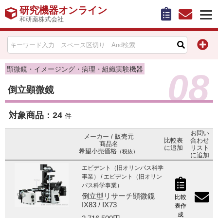
研究機器オンライン
和研薬株式会社
HOME
比較表作成
顕微鏡・イメージング・病理・組織実験機器
08
倒立顕微鏡
お問い合わせ
対象商品：
24
お知らせ
件
お問い
メーカー / 販売元
機器キャンペーン情報一覧
比較表
合わせ
商品名
に追加
リスト
希望小売価格
（税抜）
に追加
カテゴリー一覧
エビデント（旧オリンパス科学
事業） / エビデント（旧オリン
パス科学事業）
メーカー別索引
倒立型リサーチ顕微鏡
比較
IX83 / IX73
表作
販売元別索引
成