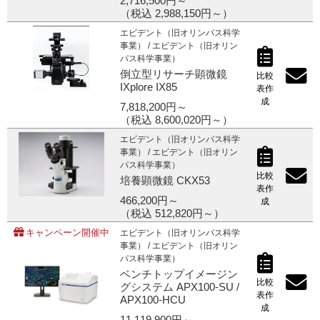
2,716,500円～
（税込 2,988,150円～）
ご利用ガイド
エビデント（旧オリンパス科学
事業） / エビデント（旧オリン
パス科学事業）
倒立型リサーチ顕微鏡
比較
IXplore IX85
受託オンライン
表作
成
7,818,200円～
（税込 8,600,020円～）
ラボプランニング
エビデント（旧オリンパス科学
事業） / エビデント（旧オリン
実験フローガイド
パス科学事業）
比較
培養顕微鏡 CKX53
表作
ワケンG オンラインショップ
466,200円～
成
（税込 512,820円～）
キャンペーン開催中
エビデント（旧オリンパス科学
和研薬 ホームページ
事業） / エビデント（旧オリン
パス科学事業）
ベンチトップイメージン
比較
グシステム APX100-SU /
表作
APX100-HCU
成