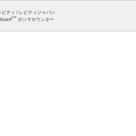
レビティ / レビティジャパン
TM
2
izard
ガンマカウンター