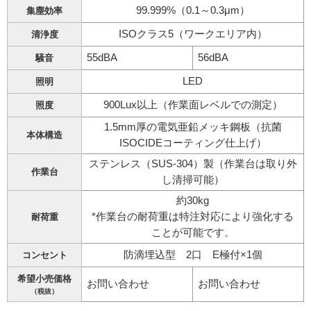
99.999%（0.1～0.3μm）
集塵効率
ISOクラス5（ワークエリア内）
清浄度
55dBA
56dBA
騒音
LED
照明
900Lux以上（作業面レベルでの測定）
照度
1.5mm厚の電気亜鉛メッキ鋼板（抗菌
本体構造
ISOCIDEコーティング仕上げ）
ステンレス（SUS-304）製（作業台は取り外
作業台
し清掃可能）
約30kg
*作業台の耐荷重は特注対応により強化する
耐荷重
ことが可能です。
防滴埋込型 2口 E極付×1個
コンセント
希望小売価格
お問い合わせ
お問い合わせ
（税抜）