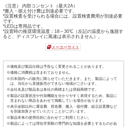
（注意） 内部コンセント（最大2A）
*搬入・据え付け費は別途必要です。
*設置検査を受けられる場合には、設置検査費用が別途必要
です。
*LEDは専用品です。
*設置時の推奨環境温度：18～30℃（左記の温度から逸脱す
ると、ディスプレイに風速は表示されません）。
メーカーサイト
※価格及び製品仕様は予告なく変更されることがあります。
※価格に消費税は含まれておりません。
※日本国内への販売に限らせていただきます。また、製品によって
は、当社から直接販売ができない地域がございます。
※会社名及び製品名は各社の商標または登録商標です。
※製品の設置状況や付加機能を分かりやすく表現するため、製品に
含まれない商品をあわせて掲載している場合があります。
※表示金額以外に運送費、荷造費、搬入・据付費、組立設置費など
を別途加算させていただくことがございます。
※製品本来の使用目的に合わせてご利用ください。
※製品によっては理化学実験の専門的な知識を必要とするものがあ