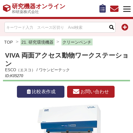
研究機器オンライン
和研薬株式会社
HOME
比較表作成
TOP
21. 研究環境機器
クリーンベンチ
VIVA 両面アクセス動物ワークステーショ
お問い合わせ
ン
ESCO（エスコ）
/
ワケンビーテック
お知らせ
ID:K05270
機器キャンペーン情報一覧
お問い合わせ
比較表作成
カテゴリー一覧
メーカー別索引
販売元別索引