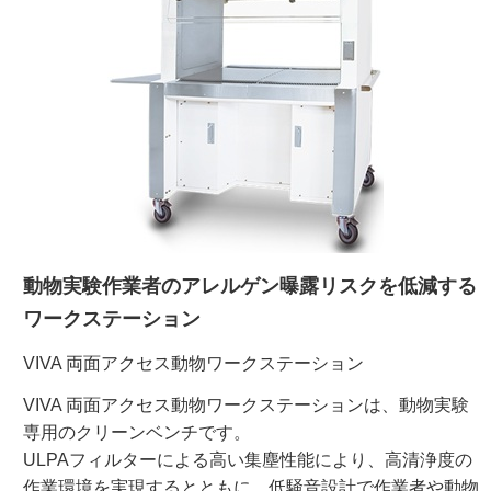
ご利用ガイド
受託オンライン
ラボプランニング
実験フローガイド
動物実験作業者のアレルゲン曝露リスクを低減する
ワケンG オンラインショップ
ワークステーション
和研薬 ホームページ
VIVA 両面アクセス動物ワークステーション
VIVA 両面アクセス動物ワークステーションは、動物実験
専用のクリーンベンチです。
ULPAフィルターによる高い集塵性能により、高清浄度の
作業環境を実現するとともに、低騒音設計で作業者や動物