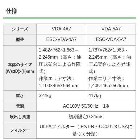
(W)1,600～1,800mm未満
仕様
(H)1,900mm以上
ISOクラス5
VDA-4A7
VDA-5A7
シリーズ
ULPAフィルター
ESC-VDA-4A7
ESC-VDA-5A7
型番
ガスバーナー配管なし
1,482×762×1,963～
1,787×762×1,963～
2,245mm（高さ：油
2,245mm（高さ：油
圧式架台による昇降
圧式架台による昇降
本体のサイズ
(W)x(D)x(H)mm
式）
式）
作業エリア寸法：
作業エリア寸法：
1,100×465×564mm
1,405×465×564mm
327kg
417kg
重さ
AC100V 50/60Hz 1Φ
電源
初期設定0.24m/s
吹出し風速
ULPAフィルター（IEST-RP-CC001.3 USAに
フィルター
基づく分類）