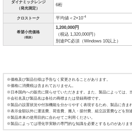
ダイナミックレンジ
6桁
（発光測定）
-4
平均値＜2×10
クロストーク
1,200,000円
希望小売価格
（税込 1,320,000円）
（税抜）
別途PC必須（Windows 10以上）
※価格及び製品仕様は予告なく変更されることがあります。
※価格に消費税は含まれておりません。
※日本国内への販売に限らせていただきます。また、製品によっては、
※会社名及び製品名は各社の商標または登録商標です。
※製品の設置状況や付加機能を分かりやすく表現するため、製品に含ま
※表示金額以外に運送費、荷造費、搬入・据付費、組立設置費などを別
※製品本来の使用目的に合わせてご利用ください。
※製品によっては理化学実験の専門的な知識を必要とするものがありま