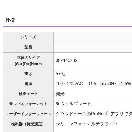
仕様
シリーズ
型番
本体のサイズ
98×140×42
(W)x(D)x(H)mm
570g
重さ
100～240VAC 0.5A 50/60Hz（2.5
電源
発光
検出モード
96ウェルプレート
サンプルフォーマット
®
クラウドベースのProNect
アプリで操作
ユーザーインターフェース
シリコンフォトマルチプライヤ
検出器（発光測定）