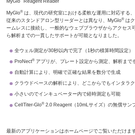
MyGlo
Reagent Reader
®
MyGlo
は、現代の研究室における柔軟な運用に対応する、
®
従来のスタンドアロン型リーダーとは異なり、MyGlo
はク
ームレスに接続し、一般的なウェブブラウザからアクセス
ら解析までの一貫したサポートが可能となりました。
全ウェル測定が30秒以内で完了（1秒の積算時間設定）
®
ProNect
アプリが、プレート設定から測定、解析まで
自動計算により、明確で正確な結果を数分で生成
クラウドベースの解析により、どこからでもインタラ
小さいのでインキュベーター内で経時測定も可能
®
CellTiter-Glo
2.0 Reagent（10mLサイズ）の無償サ
最新のアプリケーションはホームページでご覧いただけま