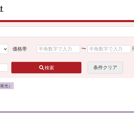
〜
価格帯
条件クリア
検索
（発光）