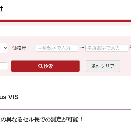
〜
価格帯
条件クリア
検索
s VIS
つの異なるセル長での測定が可能！