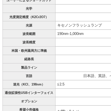
ユーザーによるショートカット
光学
光度測定精度（K2Cr2O7）
キセノンフラッシュランプ
光源
190nm-1,000nm
波長範囲
波長精度
米国・欧州薬局方に準拠
経路長
製品ライン
日本語、英語、
言語
≦2.5
迷光（KCl、198nm）
通信拡張性USBインターフェイス
オプション
希望小売価格