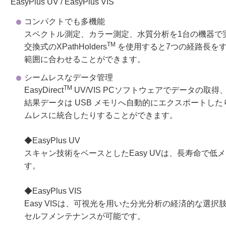
EasyPlus UV / EasyPlus VIS
コンパクトでも多機能
スペクトル測定、カラー測定、水質分析を1台の機器で
TM
交換式のXPathHolders
を使用すると7つの経路長を
範囲に合わせることができます。
シームレスなデータ管理
TM
EasyDirect
UV/VIS PCソフトウェアでデータの取
結果データは USB メモリへ自動的にエクスポートした
ムレスに統合したりすることができます。
◆EasyPlus UV
スキャン技術をベースとしたEasy UVは、長寿命で
す。
◆EasyPlus VIS
Easy VISは、可視光を用いた分光分析の経済的な
セルフメンテナンスが可能です。