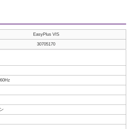
EasyPlus VIS
30705170
60Hz
ン