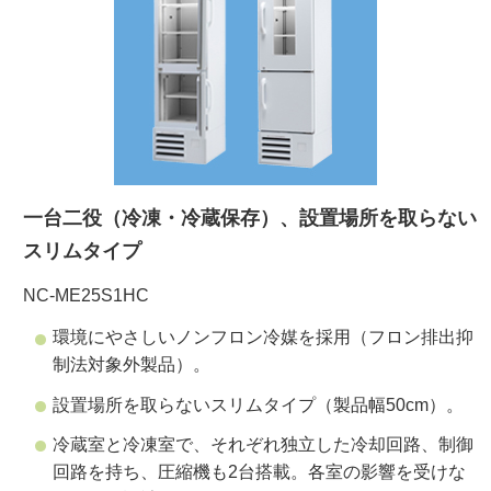
ご利用ガイド
受託オンライン
ラボプランニング
一台二役（冷凍・冷蔵保存）、設置場所を取らない
スリムタイプ
実験フローガイド
NC-ME25S1HC
ワケンG オンラインショップ
環境にやさしいノンフロン冷媒を採用（フロン排出抑
和研薬 ホームページ
制法対象外製品）。
設置場所を取らないスリムタイプ（製品幅50cm）。
冷蔵室と冷凍室で、それぞれ独立した冷却回路、制御
回路を持ち、圧縮機も2台搭載。各室の影響を受けな