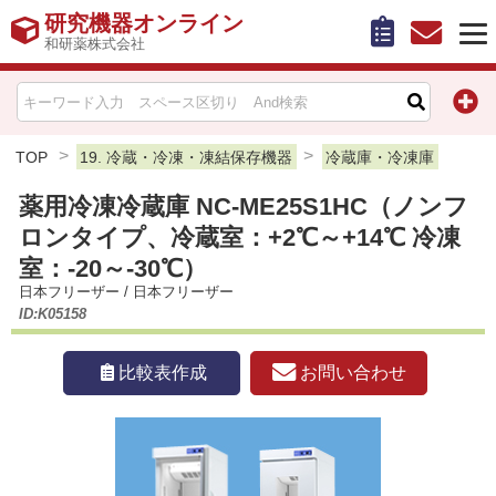
研究機器オンライン
和研薬株式会社
HOME
比較表作成
TOP
19. 冷蔵・冷凍・凍結保存機器
冷蔵庫・冷凍庫
薬用冷凍冷蔵庫 NC-ME25S1HC（ノンフ
お問い合わせ
ロンタイプ、冷蔵室：+2℃～+14℃ 冷凍
お知らせ
室：-20～-30℃）
日本フリーザー
/
日本フリーザー
ID:K05158
機器キャンペーン情報一覧
お問い合わせ
比較表作成
カテゴリー一覧
メーカー別索引
販売元別索引