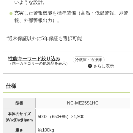
いような設計。
充実した警報機能を標準装備（高温・低温警報、扉警
報、外部警報出力）。
*通常保証以外に5年保証も選択可能
性能キーワード絞り込み
冷蔵庫・冷凍庫
（同一カテゴリーの他製品を表示）
さらに表示
横開き扉
鍵付き（オプション含む）
仕様
ガラス扉 / 窓付き
20℃以上
+0℃以上
NC-ME25S1HC
型番
-0℃以下
-20℃以下
本体のサイズ
100L以下
101～300L
500×（650+85）×1,900
(W)x(D)x(H)mm
ノンフロン製品
約100kg
重さ