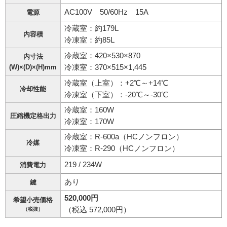
AC100V 50/60Hz 15A
電源
冷蔵室：約179L
内容積
冷凍室：約85L
冷蔵室：420×530×870
内寸法
(W)×(D)×(H)mm
冷凍室：370×515×1,445
冷蔵室（上室）：+2℃～+14℃
冷却性能
冷凍室（下室）：-20℃～-30℃
冷蔵室：160W
圧縮機定格出力
冷凍室：170W
冷蔵室：R-600a（HCノンフロン）
冷媒
冷凍室：R-290（HCノンフロン）
219 / 234W
消費電力
あり
鍵
520,000円
希望小売価格
（税込 572,000円）
（税抜）