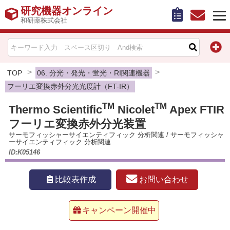
研究機器オンライン
和研薬株式会社
HOME
比較表作成
TOP
06. 分光・発光・蛍光・RI関連機器
フーリエ変換赤外分光光度計（FT-IR）
お問い合わせ
TM
TM
Thermo Scientific
Nicolet
Apex FTIR
フーリエ変換赤外分光装置
お知らせ
サーモフィッシャーサイエンティフィック 分析関連
/
サーモフィッシャ
ーサイエンティフィック 分析関連
機器キャンペーン情報一覧
ID:K05146
カテゴリー一覧
お問い合わせ
比較表作成
メーカー別索引
キャンペーン開催中
販売元別索引