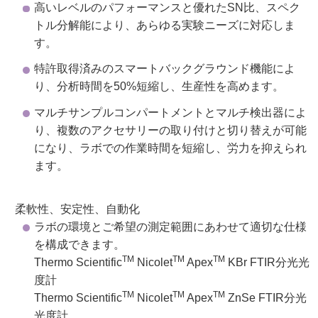
高いレベルのパフォーマンスと優れたSN比、スペク
トル分解能により、あらゆる実験ニーズに対応しま
す。
特許取得済みのスマートバックグラウンド機能によ
り、分析時間を50%短縮し、生産性を高めます。
マルチサンプルコンパートメントとマルチ検出器によ
り、複数のアクセサリーの取り付けと切り替えが可能
になり、ラボでの作業時間を短縮し、労力を抑えられ
ます。
柔軟性、安定性、自動化
ラボの環境とご希望の測定範囲にあわせて適切な仕様
を構成できます。
TM
TM
TM
Thermo Scientific
Nicolet
Apex
KBr FTIR分光光
度計
TM
TM
TM
Thermo Scientific
Nicolet
Apex
ZnSe FTIR分光
光度計