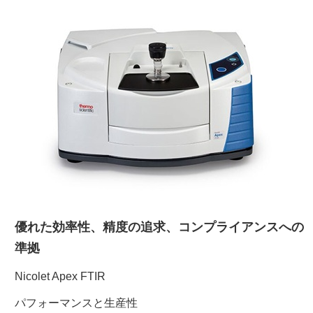
ご利用ガイド
受託オンライン
ラボプランニング
実験フローガイド
ワケンG オンラインショップ
優れた効率性、精度の追求、コンプライアンスへの
和研薬 ホームページ
準拠
Nicolet Apex FTIR
パフォーマンスと生産性