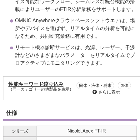
イズ可能なワークフロー、シームレスな統合機能の搭
載によりユーザーのFTIR分析業務をサポートします。
OMNIC Anywhereクラウドベースソフトウエアは、場
所やデバイスを選ばず、リアルタイムの分析を可能に
なるため、共同研究業務に有用です。
リモート機器診断サービスは、光源、レーザー、干渉
計などのさまざまなパラメーターをリアルタイムでプ
ロアクティブにモニタリングできます。
性能キーワード絞り込み
固体・液体・粉末
気体
（同一カテゴリーの他製品を表示）
さらに表示
定性
定量
異物解析
時間分解測定
仕様
Nicolet Apex FT-IR
シリーズ