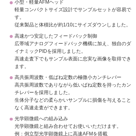
小型・軽量AFMヘッド
軽量コンパクトサイズ設計でサンプルセットが容易で
す。
従来製品と体積比が約1/10にサイズダウンしました。
高速かつ安定したフィードバック制御
広帯域アナログフィードバック機構に加え、独自のダ
イナミックPIDを採用しました。
高速走査下でもサンプル表面に忠実な画像を取得でき
ます。
高共振周波数・低ばね定数の極微小カンチレバー
高共振周波数でありながら低いばね定数を持ったカン
チレバーを採用しました。
生体分子などの柔らかいサンプルに損傷を与えること
なく高速走査ができます。
光学顕微鏡への組み込み
光学顕微鏡と組み合わせてお使いいただけます。
例：倒立型光学顕微鏡上に高速AFMを搭載