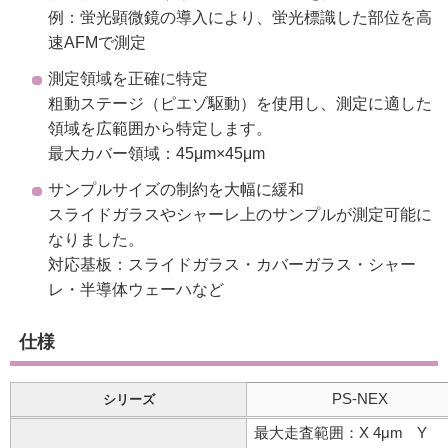
例：蛍光顕微鏡の導入により、蛍光標識した部位を高
速AFMで測定
測定領域を正確に特定
粗動ステージ（ピエゾ駆動）を使用し、測定に適した
領域を広範囲から特定します。
最大カバー領域：45μm×45μm
サンプルサイズの制約を大幅に緩和
スライドガラスやシャーレ上のサンプルが測定可能に
なりました。
対応基板：スライドガラス・カバーガラス・シャー
レ・半導体ウェーハなど
仕様
PS-NEX
シリーズ
最大走査範囲：X 4μm Y