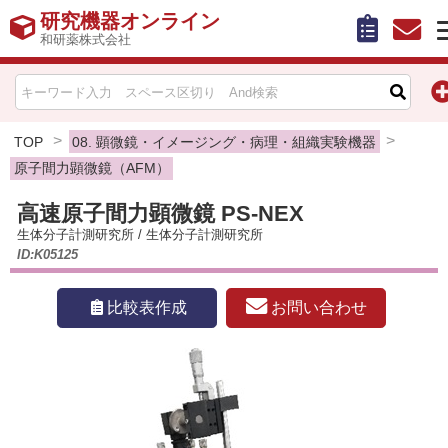
研究機器オンライン
和研薬株式会社
HOME
比較表作成
TOP
08. 顕微鏡・イメージング・病理・組織実験機器
原子間力顕微鏡（AFM）
お問い合わせ
高速原子間力顕微鏡 PS-NEX
生体分子計測研究所
/
生体分子計測研究所
お知らせ
ID:K05125
機器キャンペーン情報一覧
お問い合わせ
比較表作成
カテゴリー一覧
メーカー別索引
販売元別索引