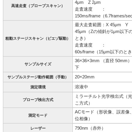
4μm Z 2μm
高速走査（プローブスキャン）
走査速度 ：
150ms/frame（6.7frames/s
最大走査範囲：X 45μm Y
45μm（Zの傾斜が1μm以下
とき）
粗動ステージスキャン（ピエゾ駆動）
走査速度 ：
60s/frame（15μm以下のと
36×36×3mm （直径 50mm
サンプルサイズ
下
20×20mm
サンプルステージ動作範囲（手動）
溶液中
測定環境
ミラーチルト光学検出式（
プローブ検出方式
こ方式）
ACモード（形状像、誤差像
測定モード
位相像）
790nm（赤外）
レーザー