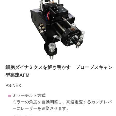
ご利用ガイド
受託オンライン
ラボプランニング
実験フローガイド
細胞ダイナミクスを解き明かす プローブスキャン
ワケンG オンラインショップ
型高速AFM
和研薬 ホームページ
PS-NEX
ミラーチルト方式
ミラーの角度を自動調整し、高速走査するカンチレバ
ーにレーザーを追従させます。