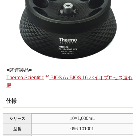
ご利用ガイド
受託オンライン
ラボプランニング
実験フローガイド
■関連製品■
TM
Thermo Scientific
BIOS A / BIOS 16 バイオプロセス遠心
ワケンG オンラインショップ
機
和研薬 ホームページ
仕様
10×1,000mL
シリーズ
096-101001
型番