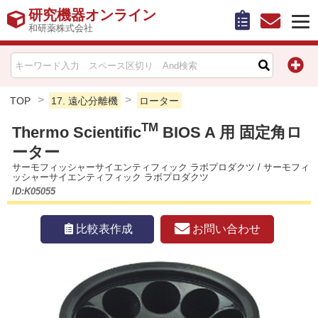
研究機器オンライン
和研薬株式会社
HOME
比較表作成
TOP
17. 遠心分離機
ローター
TM
Thermo Scientific
BIOS A 用 固定角ロ
お問い合わせ
ーター
サーモフィッシャーサイエンティフィック ラボプロダクツ
/
サーモフィ
お知らせ
ッシャーサイエンティフィック ラボプロダクツ
ID:K05055
機器キャンペーン情報一覧
お問い合わせ
比較表作成
カテゴリー一覧
メーカー別索引
販売元別索引