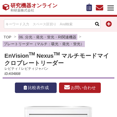
研究機器オンライン
和研薬株式会社
HOME
比較表作成
TOP
06. 分光・発光・蛍光・RI関連機器
プレートリーダー（マルチ：吸光・発光・蛍光）
お問い合わせ
TM
TM
EnVision
Nexus
マルチモードマイ
クロプレートリーダー
お知らせ
レビティ
/
レビティジャパン
ID:K04808
機器キャンペーン情報一覧
お問い合わせ
比較表作成
カテゴリー一覧
メーカー別索引
販売元別索引