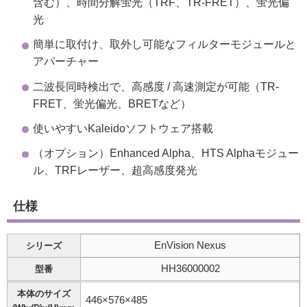
含む）、時間分解蛍光（TRF、TR-FRET）、蛍光偏
光
簡単に取付け、取外し可能なフィルターモジュールと
アパーチャー
二波長同時検出で、高感度 / 高速測定が可能（TR-
FRET、蛍光偏光、BRETなど）
使いやすいKaleidoソフトウェア搭載
（オプション）Enhanced Alpha、HTS Alphaモジュー
ル、TRFレーザー、超高感度発光
仕様
EnVision Nexus
シリーズ
HH36000002
型番
本体のサイズ
446×576×485