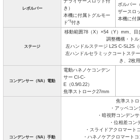
ナライザースロット付
ボルバー
き）
レボルバー
ザースロ
本機に付属トグルモー
本機に付
*3
ド
付き
移動範囲78（X）×54（Y）mm
調整機構・トル
左ハンドルステージ L2S C-SL
ステージ
左ハンドルセラミックコートステージ 
き、2枚
電動ハネノケコンデン
サー CI-C-
コンデンサー（NA）電動
E（0.9/0.22）
焦準ストローク27mm
焦準ストロ
・アッベコンデ
・暗視野コンデンサー
・位相差コンデ
・スライドアクロマートコンデ
・ハネノケアクロマートコンデン
コンデンサー（NA）手動