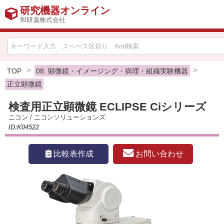
研究機器オンライン
和研薬株式会社
HOME
比較表作成
TOP
08. 顕微鏡・イメージング・病理・組織実験機器
正立顕微鏡
お問い合わせ
検査用正立顕微鏡 ECLIPSE Ciシリーズ
ニコン
/
ニコンソリューションズ
お知らせ
ID:K04522
機器キャンペーン情報一覧
お問い合わせ
比較表作成
カテゴリー一覧
メーカー別索引
販売元別索引