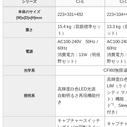
Ci-E
Ci-L
シリーズ
本体のサイズ
223×331×492
223×334×
(W)x(D)x(H)mm
15.4 kg（双眼標準セッ
13.3 k
重さ
ト）
ット）
AC100-240V 50Hz /
AC100-24
60Hz
60Hz
電源
消費電力：13Ｗ（明視
消費電力
野セット）
野セット
CFI60無
光学系
高輝度白色
LIM（ラ
高輝度白色LED光源
シティ マ
自動明るさ再現機能付
照明系
ト）機能 
き
*1
ド
、Sle
付き）
キャプチャースイッチ
キャプチ
レボルバー回転スイッ