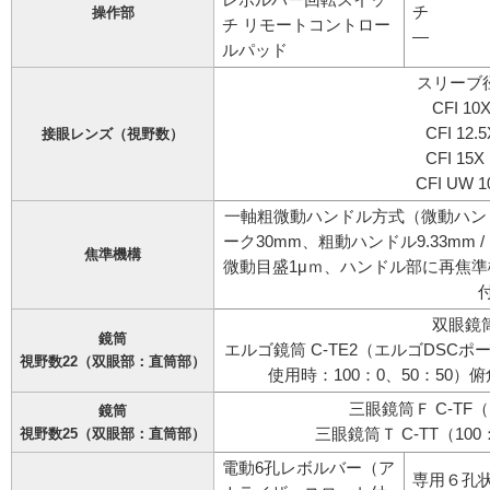
チ
操作部
チ リモートコントロー
—
ルパッド
スリーブ径
CFI 1
CFI 12
接眼レンズ（視野数）
CFI 15
CFI UW 
一軸粗微動ハンドル方式（微動ハン
ーク30mm、粗動ハンドル9.33mm /
焦準機構
微動目盛1μｍ、ハンドル部に再焦
双眼鏡筒
鏡筒
エルゴ鏡筒 C-TE2（エルゴDSCポート
視野数22（双眼部：直筒部）
使用時：100：0、50：50）俯
三眼鏡筒Ｆ C-TF（
鏡筒
視野数25（双眼部：直筒部）
三眼鏡筒Ｔ C-TT（100
電動6孔レボルバー（ア
専用６孔