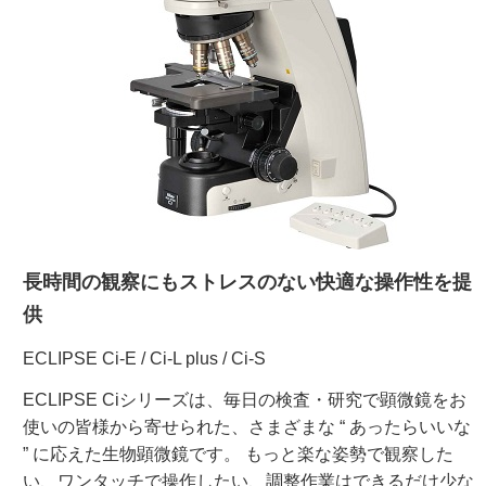
ご利用ガイド
受託オンライン
ラボプランニング
実験フローガイド
長時間の観察にもストレスのない快適な操作性を提
ワケンG オンラインショップ
供
和研薬 ホームページ
ECLIPSE Ci-E / Ci-L plus / Ci-S
ECLIPSE Ciシリーズは、毎日の検査・研究で顕微鏡をお
使いの皆様から寄せられた、さまざまな “ あったらいいな
” に応えた生物顕微鏡です。 もっと楽な姿勢で観察した
い、ワンタッチで操作したい、調整作業はできるだけ少な