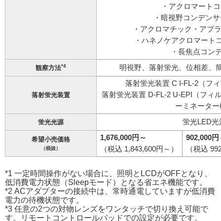
・アクロマートコン
・暗視野コンデンサー
・アクロマチック・アプラ
・ハネノケアクロマートコンデ
・長焦点コンデン
*4
明視野、落射蛍光、位相差、
観察方法
落射蛍光装置 C I-FL-2
落射蛍光装置 D-FL-2 U-EPI
落射蛍光装置
ーミネーター
蛍光LED光源
蛍光光源
1,676,000円～
902,000
希望小売価格
（税込 1,843,600円～）
（税込 99
（税抜）
*1 一定時間操作がない場合に、照明とLCDがOFFとなり、
低消費電力状態（Sleepモード）となる省エネ機能です。
*2 ACアダプターの接続中は、常時通電していますが低消費
電力の待機状態です。
*3 任意の2つの対物レンズをワンタッチで切り換え可能で
す。リモートコントロールパッドでの設定が必要です。