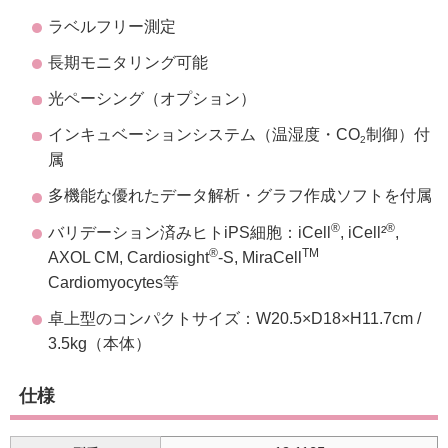
ラベルフリー測定
長期モニタリング可能
光ペーシング（オプション）
インキュベーションシステム（温湿度・CO
制御）付
2
属
多機能な優れたデータ解析・グラフ作成ソフトを付属
®
®
バリデーション済みヒトiPS細胞：iCell
, iCell²
,
®
TM
AXOL CM, Cardiosight
-S, MiraCell
Cardiomyocytes等
卓上型のコンパクトサイズ：W20.5×D18×H11.7cm /
3.5kg（本体）
仕様