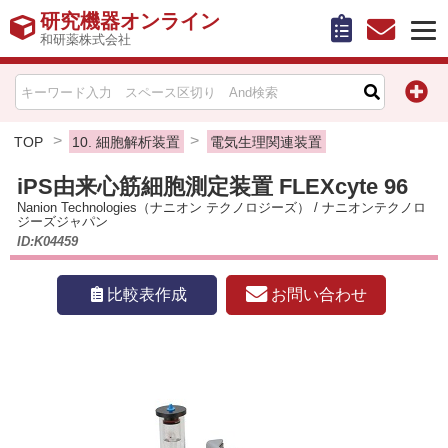
研究機器オンライン
和研薬株式会社
HOME
比較表作成
TOP
10. 細胞解析装置
電気生理関連装置
iPS由来心筋細胞測定装置 FLEXcyte 96
お問い合わせ
Nanion Technologies（ナニオン テクノロジーズ）
/
ナニオンテクノロ
ジーズジャパン
お知らせ
ID:K04459
機器キャンペーン情報一覧
お問い合わせ
比較表作成
カテゴリー一覧
メーカー別索引
販売元別索引