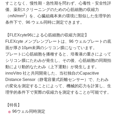
すことなく、慢性期・急性期を問わず、心毒性・安全性評
価、薬剤スクリーニングのための心筋細胞の収縮力
2
（mN/mm
）を、心臓組織本来の環境に類似した生理学的
条件下で、96 ウェル同時に測定できます。
【FLEXcyte96による心筋細胞の収縮力測定】
FLEXcyte メンブレンプレートは、96 ウェルプレートの底
面が厚さ10μm未満のシリコン膜になっています。
プレートに心筋細胞を播種すると、培養液の重さによって
シリコン膜にたわみが発生し、その後、心筋細胞の同期拍
動により動的なたわみ（上下運動）が発生します。
innoVitro 社と共同開発した、当社独自のCapacitive
Distance Sensor（静電容量式距離センサー）で、たわみ
の変化を測定することによって、機械的応力を計算し、生
理学的条件下で実際の収縮力を測定することが可能です。
【特長】
96ウェル同時測定