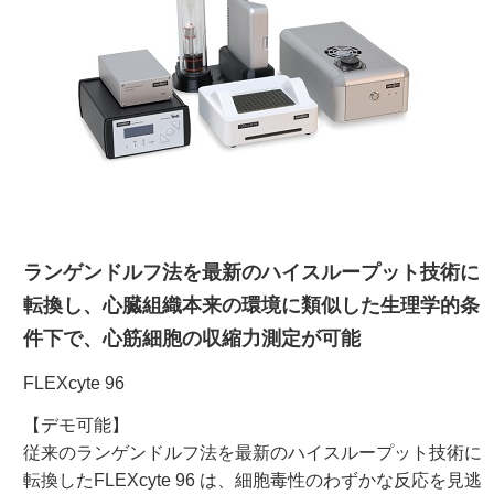
ご利用ガイド
受託オンライン
ラボプランニング
実験フローガイド
ランゲンドルフ法を最新のハイスループット技術に
転換し、心臓組織本来の環境に類似した生理学的条
ワケンG オンラインショップ
件下で、心筋細胞の収縮力測定が可能
和研薬 ホームページ
FLEXcyte 96
【デモ可能】
従来のランゲンドルフ法を最新のハイスループット技術に
転換したFLEXcyte 96 は、細胞毒性のわずかな反応を見逃