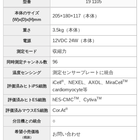
19 1105
型番
本体のサイズ
205×180×117（本体）
(W)x(D)x(H)mm
3.5kg（本体）
重さ
12VDC 24W（本体）
電源
収縮力
測定モード
96
同時測定チャンネル数
測定センサープレートに統合
温度センシング
®
TM
iCell
、NEXEL、AXOL、MiraCell
評価済みヒトiPS細胞
cardiomyocyte等
TM
TM
hES-CMC
、Cytiva
評価済みヒトES細胞
®
Cor.At
評価済みマウスES細胞
○
分注機との統合
希望小売価格
お問い合わせ
（税抜）