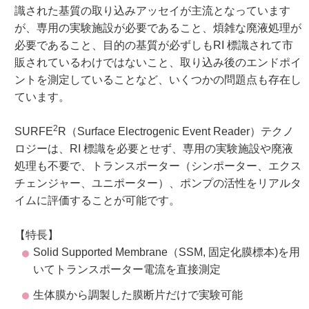
識された基質の取り込みアッセイが主流となっています
が、専用の実験施設が必要であること、煩雑な廃液処理が
必要であること、目的の基質が必ずしもRI 標識されて市
販されているわけではないこと、取り込み後のエンドポイ
ントを測定していることなど、いくつかの問題点も存在し
ています。
2
SURFE
R（Surface Electrogenic Event Reader）テクノ
ロジーは、RI 標識を必要とせず、専用の実験施設や廃液
処理も不要で、トランスポーター（シンポーター、エクス
チェンジャー、ユニポーター）、ポンプの活性をリアルタ
イムに評価することが可能です。
【特長】
Solid Supported Membrane（SSM, 固定化膜標本)を用
いてトランスポーター電流を直接測定
生体膜から調製した膜断片だけで実験可能