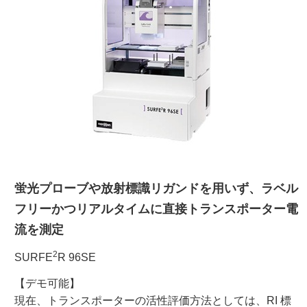
ご利用ガイド
受託オンライン
ラボプランニング
実験フローガイド
蛍光プローブや放射標識リガンドを用いず、ラベル
ワケンG オンラインショップ
フリーかつリアルタイムに直接トランスポーター電
和研薬 ホームページ
流を測定
2
SURFE
R 96SE
【デモ可能】
現在、トランスポーターの活性評価方法としては、RI 標