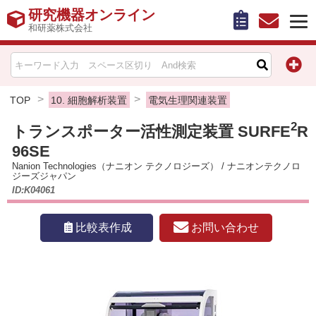
研究機器オンライン
和研薬株式会社
HOME
比較表作成
TOP
10. 細胞解析装置
電気生理関連装置
2
トランスポーター活性測定装置 SURFE
R
お問い合わせ
96SE
Nanion Technologies（ナニオン テクノロジーズ）
/
ナニオンテクノロ
お知らせ
ジーズジャパン
ID:K04061
機器キャンペーン情報一覧
お問い合わせ
比較表作成
カテゴリー一覧
メーカー別索引
販売元別索引