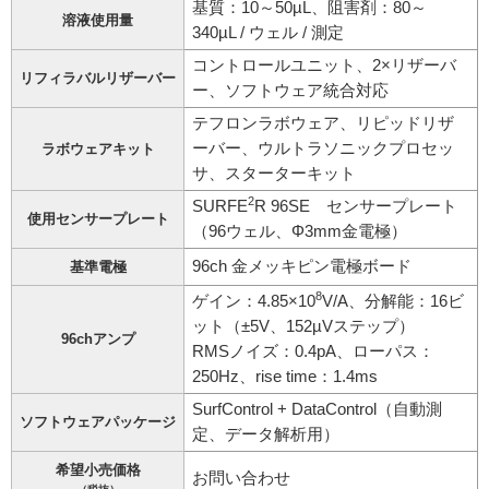
基質：10～50µL、阻害剤：80～
溶液使用量
340µL / ウェル / 測定
コントロールユニット、2×リザーバ
リフィラバルリザーバー
ー、ソフトウェア統合対応
テフロンラボウェア、リピッドリザ
ーバー、ウルトラソニックプロセッ
ラボウェアキット
サ、スターターキット
2
SURFE
R 96SE センサープレート
使用センサープレート
（96ウェル、Φ3mm金電極）
96ch 金メッキピン電極ボード
基準電極
8
ゲイン：4.85×10
V/A、分解能：16ビ
ット（±5V、152µVステップ）
96chアンプ
RMSノイズ：0.4pA、ローパス：
250Hz、rise time：1.4ms
SurfControl + DataControl（自動測
ソフトウェアパッケージ
定、データ解析用）
希望小売価格
お問い合わせ