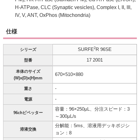
H-ATPase, CLC (Synaptic vesicles), Complex I, II, III,
IV, V, ANT, OxPhos (Mitochondria)
仕様
2
SURFE
R 96SE
シリーズ
17 2001
型番
本体のサイズ
670×510×880
(W)x(D)x(H)mm
-
重さ
-
電源
容量：96×250µL、分注スピード：3
96chピペッター
～300µL/s
分解能：5ms、溶液用デッキポジシ
溶液交換
ョン：8