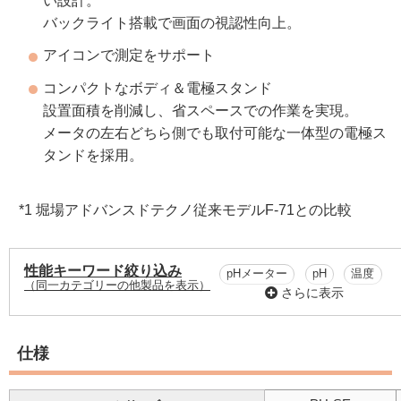
い設計。
バックライト搭載で画面の視認性向上。
アイコンで測定をサポート
コンパクトなボディ＆電極スタンド
設置面積を削減し、省スペースでの作業を実現。
メータの左右どちら側でも取付可能な一体型の電極ス
タンドを採用。
*1 堀場アドバンスドテクノ従来モデルF-71との比較
性能キーワード絞り込み
pHメーター
pH
温度
（同一カテゴリーの他製品を表示）
さらに表示
mV（ORP）
仕様