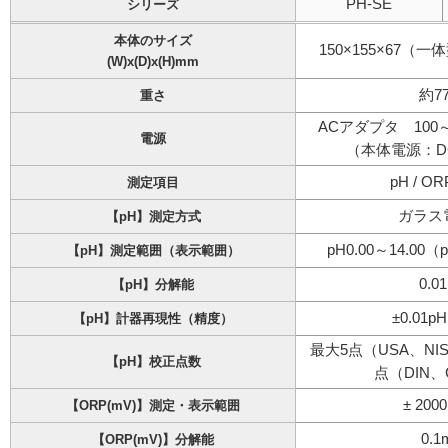
PH-SE
シリーズ
本体のサイズ
150×155×67
(W)x(D)x(H)mm
約77
重さ
ACアダプタ 100～2
電源
（本体電源：DC
pH / OR
測定項目
ガラス
【pH】測定方式
pH0.00～14.00（p
【pH】測定範囲（表示範囲）
0.0
【pH】分解能
±0.01pH 
【pH】計器再現性（精度）
最大5点（USA、NIST
【pH】校正点数
点（DIN、C
± 200
【ORP(mV)】測定・表示範囲
0.1
【ORP(mV)】分解能