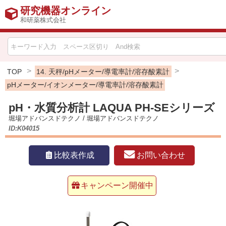
研究機器オンライン
和研薬株式会社
HOME
比較表作成
TOP
14. 天秤/pHメーター/導電率計/溶存酸素計
pHメーター/イオンメーター/導電率計/溶存酸素計
お問い合わせ
pH・水質分析計 LAQUA PH-SEシリーズ
堀場アドバンスドテクノ
/
堀場アドバンスドテクノ
お知らせ
ID:K04015
機器キャンペーン情報一覧
お問い合わせ
比較表作成
カテゴリー一覧
キャンペーン開催中
メーカー別索引
販売元別索引