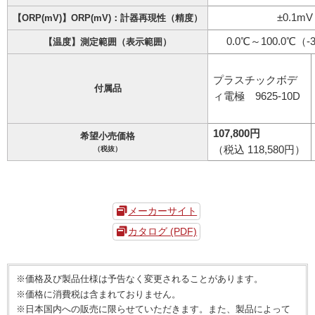
±0.1mV 
【ORP(mV)】ORP(mV)：計器再現性（精度）
0.0℃～100.0℃（-
【温度】測定範囲（表示範囲）
プラスチックボデ
付属品
ィ電極 9625-10D
107,800円
希望小売価格
（税込 118,580円）
（税抜）
メーカーサイト
カタログ (PDF)
※価格及び製品仕様は予告なく変更されることがあります。
※価格に消費税は含まれておりません。
※日本国内への販売に限らせていただきます。また、製品によって